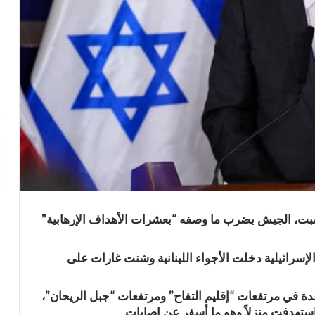
 السبت، الجيش بضرب ما وصفه “بعشرات الأهداف الإرهابية”
لإسرائيلية دخلت الأجواء اللبنانية وشنت غارات على
ة في مرتفعات “إقليم التفاح” ومرتفعات “جبل الريحان”،
استهدفت منزلاً وهو ما أسفر عن إصابات.