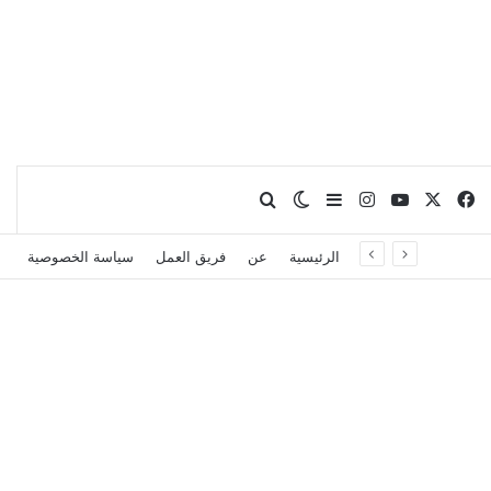
X
فيسبوك
يوتيوب
انستقرام
بحث عن
إضافة عمود جانبي
الوضع المظلم
الرئيسية
عن
فريق العمل
سياسة الخصوصية