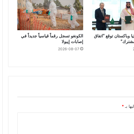
ا وباكستان توقع “اتفاق
الكونغو تسجل رقماً قياسياً جديداً في
مشترك”
إصابات إيبولا
2026-08-07
يها بـ
*