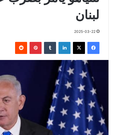
لبنان
2025-03-22
فيسبوك
X
لينكدإن
بينتيريست