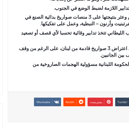
تدابير اللازمة لضبط الوضع في الجنوب.
وكان الجيش اللبناني أجرى عمليات مسح وتفتيش وعثر بنتيجتها على 3 منصات صواريخ بدائية الصنع في
رتبنيت وأرنون – النبطية، وعمل على تفكيكها.
الليطاني تتخذ تدابير وقائية تحسبا لأي قصف أو تصعيد
وفي وقت سابق السبت، إعلن الجيش الإسرائيلي اعتراض 3 صواريخ قادمة من لبنان، على الرغم من وقف
بين الجانبين.
لحكومة اللبنانية مسؤولية الهجمات الصاروخية من
بينتيريست