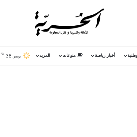
℃
38
وطنية
أخبار رياضة
منوعات
المزيد
تونس