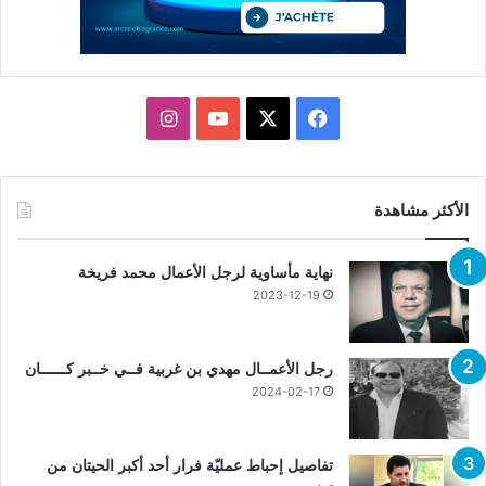
X
فيسبوك
يوتيوب
انستقرام
الأكثر مشاهدة
نهاية مأساوية لرجل الأعمال محمد فريخة
2023-12-19
رجل الأعمــال مهدي بن غربية فــي خــبر كــــــان
2024-02-17
تفاصيل إحباط عمليّة فرار أحد أكبر الحيتان من