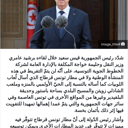
#image_title
شدّد رئيس الجمهورية قيس سعيد خلال لقاءه برشيد عامري
وزير النقل وحليمة خواجة المكلفة بالإدارة العامة لشركة
الخطوط الجوية التونسية، على أنّه لن يتمّ التفريط في هذه
المنشأة الوطنية ولا في مطار تونس قرطاج الذي أسال لُعاب
اللوبيات كما أساله بالنسبة إلى الحيّ الأولمبي بالمنزه وملعب
الشاذلي زويتن والمسبح البلدي بساحة باستور وحديقة
البلفيدير وغيرها من المواقع الأخرى في تونس العاصمة وفي
سائر جهات الجمهورية والتي يتمّ عمدا إهمالها تمهيدا للتفويت
فيها إثر ذلك بأثمان بخسة.
وأشار رئيس الدّولة إلى أنّ مطار تونس قرطاج تتوفّر فيه
مميزات لا تتوفّر في عديد المطارات الأخرى ويمكن توسيعه