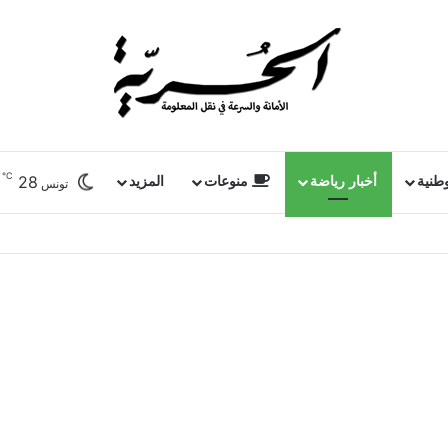
℃
28
وطنية
أخبار رياضة
منوعات
المزيد
تونس