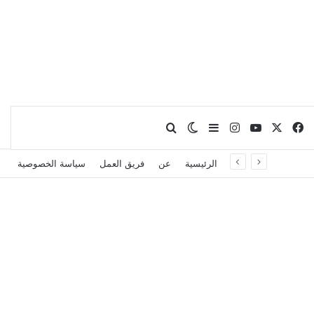
X
فيسبوك
يوتيوب
انستقرام
بحث عن
إضافة عمود جانبي
الوضع المظلم
الرئيسية
عن
فريق العمل
سياسة الخصوصية