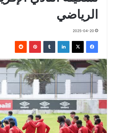
الرياضي
2025-04-20
فيسبوك
X
لينكدإن
بينتيريست