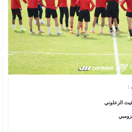
:
يث الزعلوني
زومبي