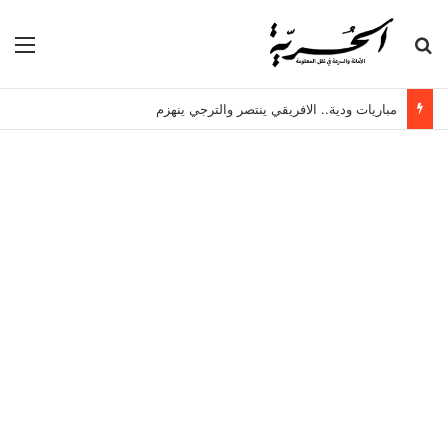
بحث عن
الق
مباريات ودية.. الافريقي ينتصر والترجي ينهزم