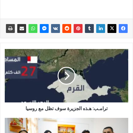
ترامـب: هـذه الجزيرة سوف تظل مع روسيا