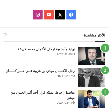
X
فيسبوك
يوتيوب
انستقرام
الأكثر مشاهدة
نهاية مأساوية لرجل الأعمال محمد فريخة
2023-12-19
رجل الأعمــال مهدي بن غربية فــي خــبر كــــــان
2024-02-17
تفاصيل إحباط عمليّة فرار أحد أكبر الحيتان من
تونس
2024-02-11