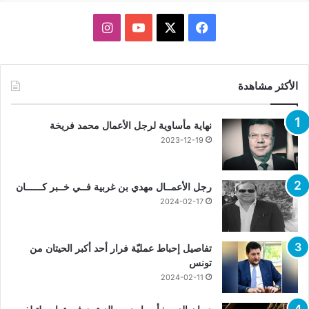
X
فيسبوك
يوتيوب
انستقرام
الأكثر مشاهدة
نهاية مأساوية لرجل الأعمال محمد فريخة
2023-12-19
رجل الأعمــال مهدي بن غربية فــي خــبر كــــــان
2024-02-17
تفاصيل إحباط عمليّة فرار أحد أكبر الحيتان من
تونس
2024-02-11