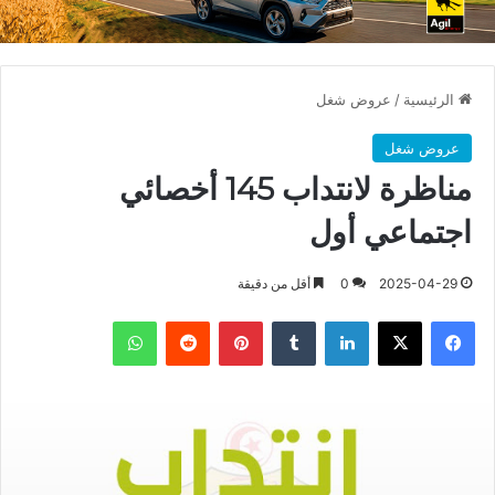
الرئيسية
/
عروض شغل
عروض شغل
مناظرة لانتداب 145 أخصائي
اجتماعي أول
2025-04-29
0
أقل من دقيقة
فيسبوك
X
لينكدإن
بينتيريست
واتساب