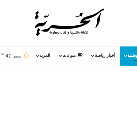
℃
40
وطنية
أخبار رياضة
منوعات
المزيد
تونس