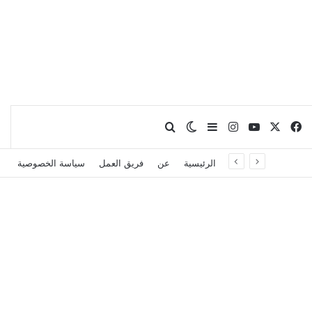
X
فيسبوك
يوتيوب
انستقرام
بحث عن
إضافة عمود جانبي
الوضع المظلم
الرئيسية
عن
فريق العمل
سياسة الخصوصية