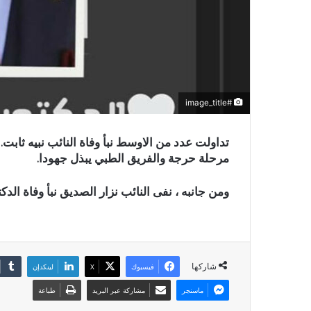
#image_title
تداولت عدد من الاوسط نبأ وفاة النائب نبيه ثا
مرحلة حرجة والفريق الطبي يبذل جهودا.
ومن جانبه ، نفى النائب نزار الصديق نبأ وفاة الدكتو
شاركها
فيسبوك
X
لينكدإن
ماسنجر
مشاركة عبر البريد
طباعة