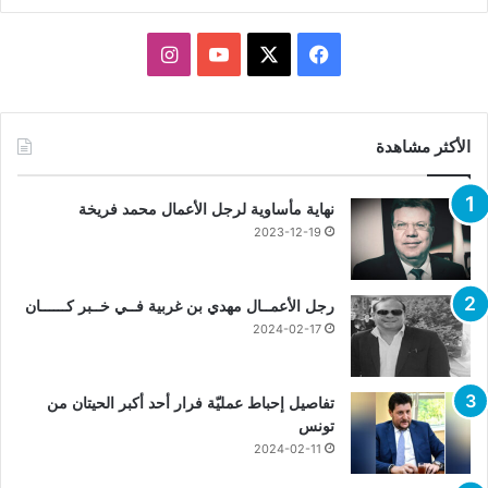
X
فيسبوك
يوتيوب
انستقرام
الأكثر مشاهدة
نهاية مأساوية لرجل الأعمال محمد فريخة
2023-12-19
رجل الأعمــال مهدي بن غربية فــي خــبر كــــــان
2024-02-17
تفاصيل إحباط عمليّة فرار أحد أكبر الحيتان من
تونس
2024-02-11