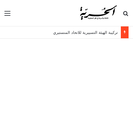
بحث عن
الق
تركيبة الهيئة التسييرية للاتحاد المنستيري