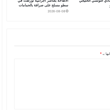
صادي التونسي الخليجي
الاطاحة بعناصر اجرامية تورطت في
سطو مسلح على صرافة بالحمامات
2026-08-08
يها بـ
*