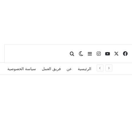
X
فيسبوك
يوتيوب
انستقرام
بحث عن
إضافة عمود جانبي
الوضع المظلم
الرئيسية
عن
فريق العمل
سياسة الخصوصية