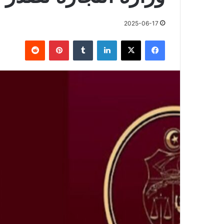
2025-06-17
فيسبوك
X
لينكدإن
بينتيريست