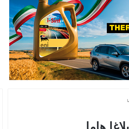
ا
لاغا هاما