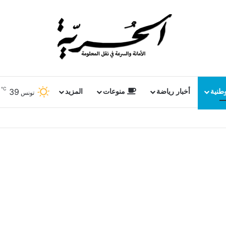
℃
39
وطنية
أخبار رياضة
منوعات
المزيد
تونس