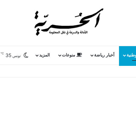
℃
35
وطنية
أخبار رياضة
منوعات
المزيد
تونس