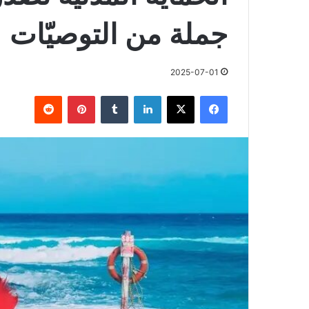
جملة من التوصيّات
2025-07-01
فيسبوك
X
لينكدإن
بينتيريست