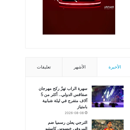
الأخيرة
الأشهر
تعليقات
سهرة الراب تهزّ ركح مهرجان
صفاقس الدولي… أكثر من 5
آلاف متفرج في ليلة شبابية
بامتياز
2026-08-08
الترجي يعلن رسميا ضم
البيروفي خيسوس كاستيو