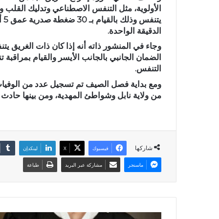
الأولوية، مثل التنفس الاصطناعي وتدليك القلب والب
الدقيقة الواحدة.
وجاء في المنشور ذاته أنه إذا كان ذات الغريق 
الضمان الجانبي بالجانب الأيسر والقيام بمراقب
التنفس.
ومع بداية فصل الصيف تم تسجيل عدد من الوفيا
من ولاية نابل وشواطئ المهدية، ومن بينها حادث غرق طفلة (3 أعوام) بشاطئ قلي
شاركها
فيسبوك
X
لينكدإن
ماسنجر
مشاركة عبر البريد
طباعة