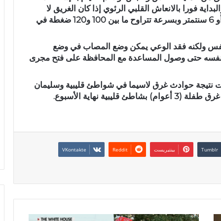
داية فورا بالانعاش القلبي الرئوي إذا كان الغريق لا
يتنفس وذلك بالقيام بـ 30 ضغطة صدرية عمق 5 أو 6 سنتمتر وبسرعة تتراوح ما بين 100 و120 ضغطة في
يتنفس ولكنه فقد الوعي يمكن وضع المصاب في وضع
ة تنفسه حتى وصول المساعدة مع المحافظة على فتح مجرى
ت نتيجة حوادث غرق لاسيما في شواطئ قليبية وسليمان
بية نهاية الأسبوع.
بينتيريست