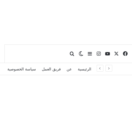
X
فيسبوك
يوتيوب
انستقرام
بحث عن
إضافة عمود جانبي
الوضع المظلم
الرئيسية
عن
فريق العمل
سياسة الخصوصية