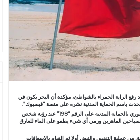
 رفع الراية الحمراء بالشواطئ، مؤكدة أن البحر يكون في
حدث باسم الحماية المدنية نشره على منصة “فيسبوك”.
وقدم المنشور جملة من النصائح، منها الإتصال الفوري بالحماية المدنية على الرقم “198” عند رؤية شخص
 السباحين الماهرين ورمي أي شيء يطفو على الماء للغارق
 من عملية التنفس والنبض أولا ثم القيام بالإسعافات