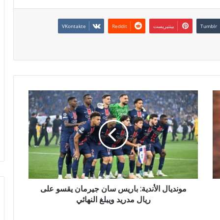
بينتيريست
مونديال الأندية: باريس سان جيرمان يقسو على
ريال مدريد ويبلغ النهائي