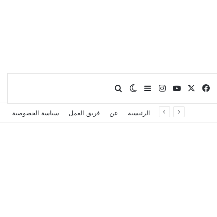
X
فيسبوك
يوتيوب
انستقرام
بحث عن
إضافة عمود جانبي
الوضع المظلم
الرئيسية
عن
فريق العمل
سياسة الخصوصية