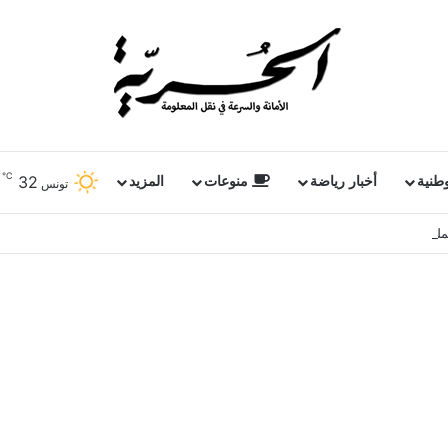
℃
32
وطنية
أخبار رياضة
منوعات
المزيد
تونس
ملفات