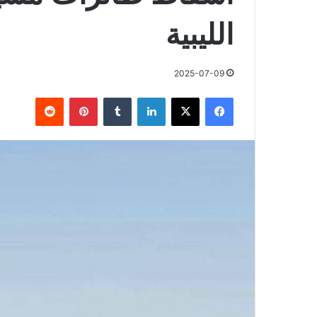
الليبية
2025-07-09
فيسبوك
X
لينكدإن
بينتيريست