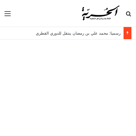
بحث عن
الق
رسميا: محمد علي بن رمضان ينتقل للدوري القطري