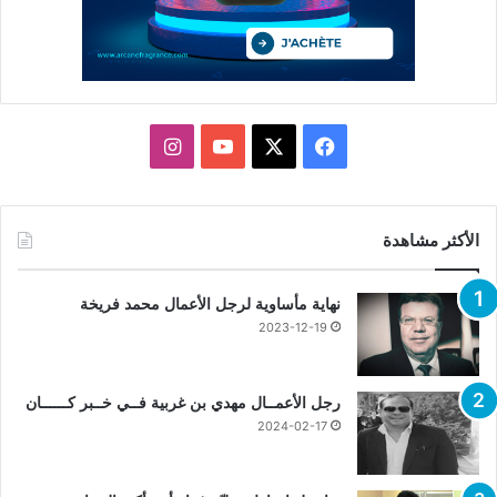
X
فيسبوك
يوتيوب
انستقرام
الأكثر مشاهدة
نهاية مأساوية لرجل الأعمال محمد فريخة
2023-12-19
رجل الأعمــال مهدي بن غربية فــي خــبر كــــــان
2024-02-17