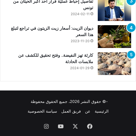
تفاصيل إحباط عمليّة فرار أحد أكبر الحيتان من
تونس
2024-02-11
ديوان الزيت: أسعار زيت الزيتون في تراجع لتبلغ
هذا السعر
2023-11-20
كارثة تهز النفيضة.. وفتح تحقيق للكشف عن
ملابسات الحادثة
2024-01-29
-© حقوق النشر 2026، جميع الحقوق محفوظة
الرئيسية
عن
فريق العمل
سياسة الخصوصية
فيسبوك
X
يوتيوب
انستقرام