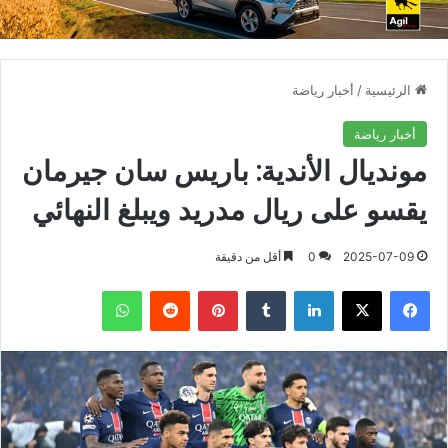
الرئيسية
/
أخبار رياضة
أخبار رياضة
مونديال الأندية: باريس سان جيرمان
يقسو على ريال مدريد ويبلغ النهائي
2025-07-09
0
أقل من دقيقة
فيسبوك
X
لينكدإن
بينتيريست
واتساب