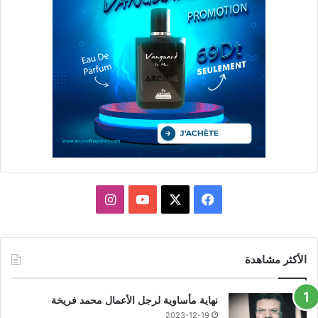
X
فيسبوك
يوتيوب
انستقرام
الأكثر مشاهدة
نهاية مأساوية لرجل الأعمال محمد فريخة
2023-12-19