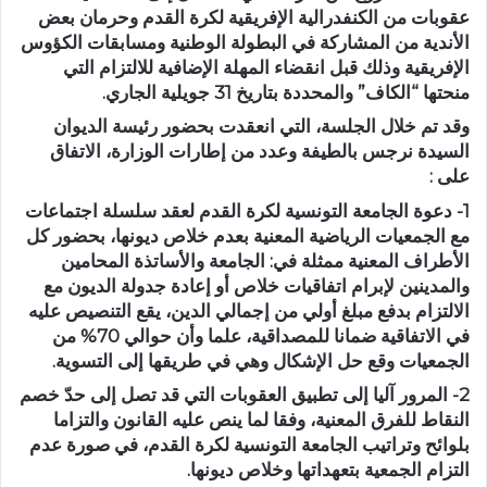
عقوبات من الكنفدرالية الإفريقية لكرة القدم وحرمان بعض
الأندية من المشاركة في البطولة الوطنية ومسابقات الكؤوس
الإفريقية وذلك قبل انقضاء المهلة الإضافية للالتزام التي
منحتها “الكاف” والمحددة بتاريخ 31 جويلية الجاري.
وقد تم خلال الجلسة، التي انعقدت بحضور رئيسة الديوان
السيدة نرجس بالطيفة وعدد من إطارات الوزارة، الاتفاق
على :
1- دعوة الجامعة التونسية لكرة القدم لعقد سلسلة اجتماعات
مع الجمعيات الرياضية المعنية بعدم خلاص ديونها، بحضور كل
الأطراف المعنية ممثلة في: الجامعة والأساتذة المحامين
والمدينين لإبرام اتفاقيات خلاص أو إعادة جدولة الديون مع
الالتزام بدفع مبلغ أولي من إجمالي الدين، يقع التنصيص عليه
في الاتفاقية ضمانا للمصداقية، علما وأن حوالي 70% من
الجمعيات وقع حل الإشكال وهي في طريقها إلى التسوية.
2- المرور آليا إلى تطبيق العقوبات التي قد تصل إلى حدّ خصم
النقاط للفرق المعنية، وفقا لما ينص عليه القانون والتزاما
بلوائح وتراتيب الجامعة التونسية لكرة القدم، في صورة عدم
التزام الجمعية بتعهداتها وخلاص ديونها.