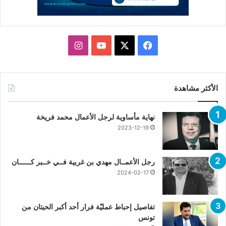
X
فيسبوك
يوتيوب
انستقرام
الأكثر مشاهدة
نهاية مأساوية لرجل الأعمال محمد فريخة
2023-12-19
رجل الأعمــال مهدي بن غربية فــي خــبر كــــــان
2024-02-17
تفاصيل إحباط عمليّة فرار أحد أكبر الحيتان من
تونس