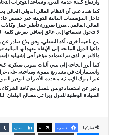
وارتفاع كلفة خدمة الدين، وتصاعد التوترات التجا
كما شدد على أن النظام المالي الدولي الحالي يح
داخل المؤسسات المالية الدولية، عبر حصص عادلة
المالي العالمي، مبرزا ضرورة تأطير عمل وكالات ال
لا تتحول تقييماتها إلى عائق إضافي يفرض كلفة اق
من ناحية أخرى، أكد النفطي، وفق بلاغ صادر عن 
داعيا الدول المانحة إلى الإيفاء بتعهداتها المالي
والالتزام الذي تم اعتماده مؤخراً في إشبيلية (إسبا
كما أبرز الحاجة إلى تبني آليات تمويل مبتكرة، ك
واستثمارات في مشاريع تنموية ومناخية، على غرا
عبر البنوك الإنمائية متعددة الأطراف لتوفير التموي
وعبر عن استعداد تونس للعمل مع كافة الشركاء من
السيادة الوطنية للدول ويراعي مصالح البلدان الن
شاركها
فيسبوك
X
لينكدإن