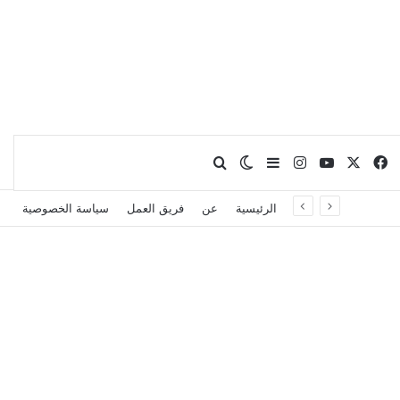
X
فيسبوك
يوتيوب
انستقرام
بحث عن
إضافة عمود جانبي
الوضع المظلم
الرئيسية
عن
فريق العمل
سياسة الخصوصية