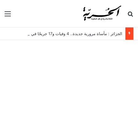
بحث عن
الق
الجزائر : مأساة مرورية جديدة.. 4 وفيات و17 جريحًا في انقلاب حافلة لنقل العمال