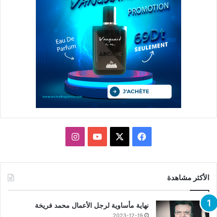
X
فيسبوك
يوتيوب
انستقرام
الأكثر مشاهدة
نهاية مأساوية لرجل الأعمال محمد فريخة
2023-12-19