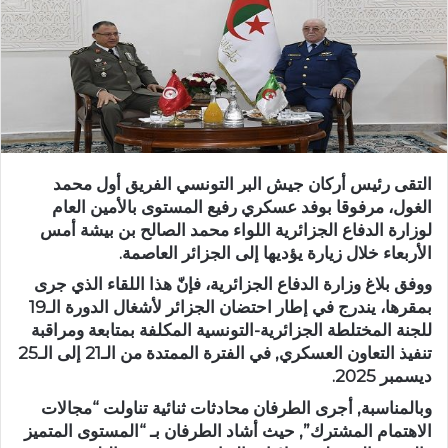
التقى رئيس أركان جيش البر التونسي الفريق أول محمد
الغول، مرفوقا بوفد عسكري رفيع المستوى بالأمين العام
لوزارة الدفاع الجزائرية اللواء محمد الصالح بن بيشة أمس
الأربعاء خلال زيارة يؤديها إلى الجزائر العاصمة.
ووفق بلاغ وزارة الدفاع الجزائرية، فإنّ هذا اللقاء الذي جرى
بمقرها، يندرج في إطار احتضان الجزائر لأشغال الدورة الـ19
للجنة المختلطة الجزائرية-التونسية المكلفة بمتابعة ومراقبة
تنفيذ التعاون العسكري, في الفترة الممتدة من الـ21 إلى الـ25
ديسمبر 2025.
وبالمناسبة, أجرى الطرفان محادثات ثنائية تناولت “مجالات
الاهتمام المشترك”, حيث أشاد الطرفان بـ “المستوى المتميز