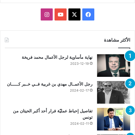
X
فيسبوك
يوتيوب
انستقرام
الأكثر مشاهدة
نهاية مأساوية لرجل الأعمال محمد فريخة
2023-12-19
رجل الأعمــال مهدي بن غربية فــي خــبر كــــــان
2024-02-17
تفاصيل إحباط عمليّة فرار أحد أكبر الحيتان من
تونس
2024-02-11