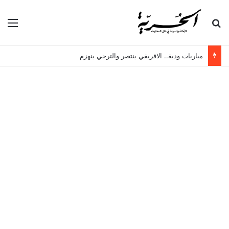
بحث عن
الق
مباريات ودية.. الافريقي ينتصر والترجي ينهزم