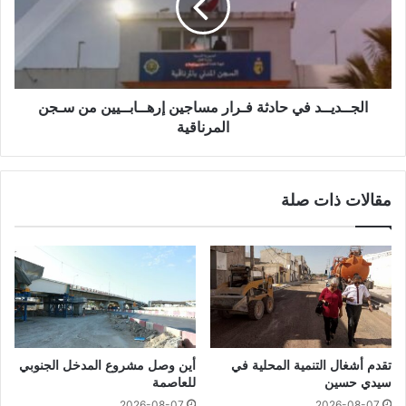
الجــديــد في حادثة فـرار مساجين إرهــابــيين من سـجن
المرناقية
مقالات ذات صلة
تقدم أشغال التنمية المحلية في
أين وصل مشروع المدخل الجنوبي
سيدي حسين
للعاصمة
2026-08-07
2026-08-07