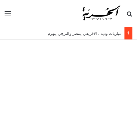
بحث عن
الق
مباريات ودية.. الافريقي ينتصر والترجي ينهزم