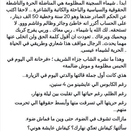
ابدا .. شيماء السجينة المظلومة هي المناضلة الحرة والناشطة
الحقوقية والسياسية والباحثة والكاتبة والشاعرة … لاحقا اكتب
عن الحكم الصادر ضدها وهو 20 سنة وخطية 50 الف دينار ،
على الحساب أكرر انه خاطئ وجائر وظالم وغاشم ووو.. لا
تستحقه.. لك الله يا شيماء .. ربي معاك .. وربي يفرج كربك
ويحميك ويرعاك .. تعودت ان أقول كلمة الحق ولن اتخلى عنها
مهما يحدث.. الرجال مواقف هذا شعاري وطريقي في الحياة
.. الحرية لشيماء عيسى.
وهذا ما نشره الشاب جزاء الشريف ؛ «فرحانة الي اليوم في
الحبس مظلومة و موش ضالمة»
هذي كانت أول جملة قالتها والدتي اليوم في الزيارة…
رغم الكابوس الي عايشينو من 4 سنين،
رغم الظلم، رغم حياتها الي تقلبت بين ليلة ونهار،
رغم حريتها الي تسرقت منها وأبسط حقوقها الي تحرمت
منهم…
مازالت تشوف في الضوء، حتى وين ما فماش ضوء.
سألتها: كيفاش تعدّي نهارك؟ كيفاش عايشة هوني؟