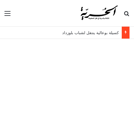
بحث عن
الق
كسيلة بوعالية ينتقل لشباب بلوزداد