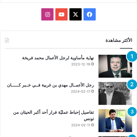
X
فيسبوك
يوتيوب
انستقرام
الأكثر مشاهدة
نهاية مأساوية لرجل الأعمال محمد فريخة
2023-12-19
رجل الأعمــال مهدي بن غربية فــي خــبر كــــــان
2024-02-17
تفاصيل إحباط عمليّة فرار أحد أكبر الحيتان من
تونس
2024-02-11