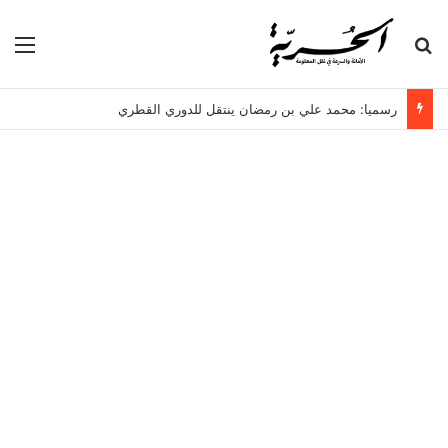
بحث عن
الق
رسميا: محمد علي بن رمضان ينتقل للدوري القطري