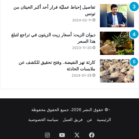
تفاصيل إحباط عمليّة فرار أحد أكبر الحيتان من
تونس
2024-02-11
ديوان الزيت: أسعار زيت الزيتون في تراجع لتبلغ
هذا السعر
2023-11-20
كارثة تهز النفيضة.. وفتح تحقيق للكشف عن
ملابسات الحادثة
2024-01-29
-© حقوق النشر 2026، جميع الحقوق محفوظة
الرئيسية
عن
فريق العمل
سياسة الخصوصية
فيسبوك
X
يوتيوب
انستقرام