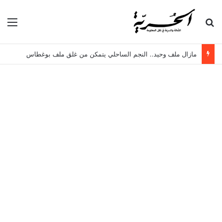
بحث عن
الق
مازال ملف وحيد.. النجم الساحلي يتمكن من غلق ملف بوغطاس