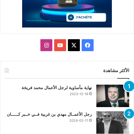
X
فيسبوك
يوتيوب
انستقرام
الأكثر مشاهدة
نهاية مأساوية لرجل الأعمال محمد فريخة
2023-12-19
رجل الأعمــال مهدي بن غربية فــي خــبر كــــــان
2024-02-17