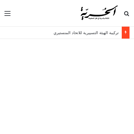
بحث عن
الق
تركيبة الهيئة التسييرية للاتحاد المنستيري