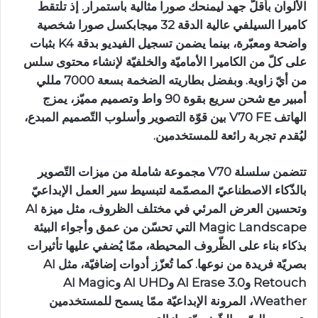
الألوان بأقلّ جهد ليمنحك صورا مثالية باستمرار. إذ تلتقط
كاميرا السيلفي عالية الدقة 32 ميجابكسل صورا شخصية
واضحة ومعبّرة، بينما يضمن تسجيل الفيديو بدقة K4 بثبات
على كلّ من الكاميرا الأماميّة والخلفيّة لإنشاء محتوى سلس
من أيّ زاوية. وبفضل بطاريته الضخمة بسعة 7000 مللي
أمبير مع شحن سريع بقوة 90 واط وتصميم مميّز، يمزج
الهاتف V70 FE بين قوّة التصوير وأسلوب التّصميم المبدع،
ليُقدم تجربة رائعة للمستخدمين.
تتضمن سلسلة V70 مجموعة شاملة من ميزات التّصوير
بالذّكاء الاصطناعيّ المصمّمة لتبسيط سير العمل الإبداعيّ
وتحسين العرض المرئي في مختلف الظروف، مثل ميزة AI
Magic Landscape التي تحسّن من عمق وأجواء البيئة
بذكاء بناء على الظّروف المحيطة، ممّا يُضفي عليها تأثيرات
بصريّة فريدة من نوعها. كما تُعزّز أدوات إضافيّة، مثل AI
Retouch وAI Erase 3.0 وAI UHD وAI Magic
Weather، المرونة الإبداعيّة ممّا يسمح للمستخدمين