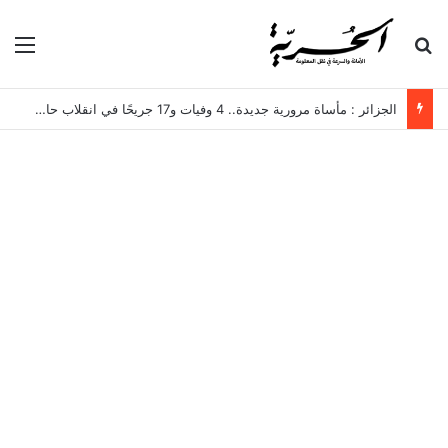
بحث عن
الق
الجزائر : مأساة مرورية جديدة.. 4 وفيات و17 جريحًا في انقلاب حافلة لنقل العمال