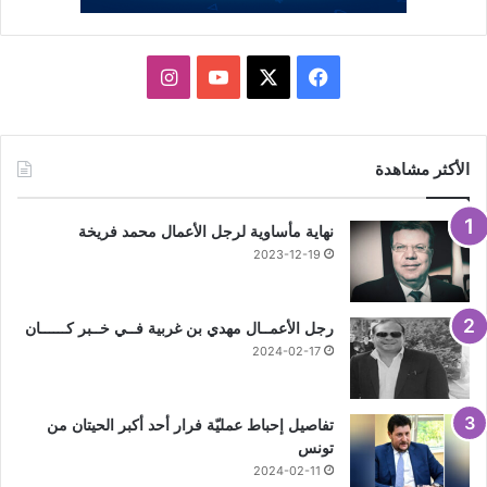
X
فيسبوك
يوتيوب
انستقرام
الأكثر مشاهدة
نهاية مأساوية لرجل الأعمال محمد فريخة
2023-12-19
رجل الأعمــال مهدي بن غربية فــي خــبر كــــــان
2024-02-17
تفاصيل إحباط عمليّة فرار أحد أكبر الحيتان من
تونس
2024-02-11