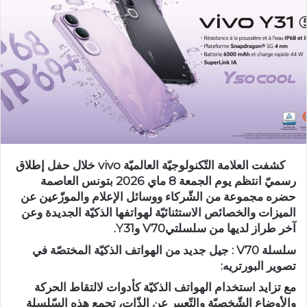
كشفت العلامة التّكنولوجيّة العالميّة vivo خلال حفل إطلاق
رسميّ انتظم يوم الجمعة 8 ماي 2026 بتونس العاصمة
حضره مجموعة من الشّركاء ووسائل الإعلام والموزّعين عن
الميزات والخصائص الاستثنائيّة لهواتفها الذكيّة الجديدة وعن
آخر طراز لديها من سلسلتيV70 وY31.
سلسلة V70 : جيل جديد من الهواتف الذكيّة المختصّة في
تصوير البورتريه:
مع تزايد استخدام الهواتف الذكيّة كأدوات لالتقاط الحركة
والأوضاع الشّخصيّة والتّعبير عن الذّات، تجمع هذه السّلسلة