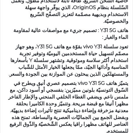
خاصيّة الشّحن السّريع، طاقة ثابتة لاستخدام مطوّل. وتعمل
السّلسلة بنظام OriginOS، الذي يوفّر واجهة سهلة
الاستخدام وبديهية مصمّمة لتعزيز التصفّح السّريع
والخصوصيّة.
هاتف Y31 5G : تصميم جريء مع مواصفات عالية لمقاومة
الماء والغبار :
تعود سلسلة vivo Y31 بقوّة مع هاتف Y31 5G، وهو جهاز
مصمّم لتسهيل حياة المستخدمين اليوميّة وتوفير تجربة
استخدام أكثر سلاسة وموثوقية. وتشتهر سلسلة Y بأسعارها
المناسبة وأدائها الجيّد، ممّا يجعلها الخيار الأمثل للشّباب
والمستهلكين الذين يبحثون عن الموازنة بين الجودة والسعر.
يتميّز هاتف vivo Y31 5G بتصميم عصري أنيق ويطرح في
السّوق التونسيّة بلونين مميّزين: بنفسجي أو أسود داكن، مع
ملمس ناعم. ويضفي الغطاء الخلفي المنحني والإطار الفاخر
مظهرا أنيقا مع قبضة مريحة. وتتميّز وحدة الكاميرا بحلقة
معدنية مزخرفة وإضاءة ديناميكية تنتج تأثيرات إضاءة بديهيّة.
وبفضل الجمع بين الجماليّات العصرية والبساطة، تمنح هذه
العناصر للهاتف مظهرا راقيا يعكس الشّخصيّة والذّوق الرفيع
للمستخدم.