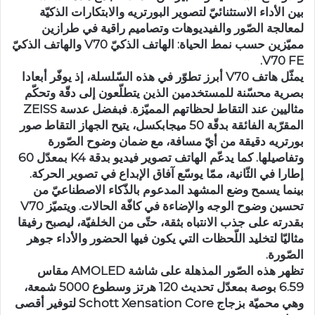
بين الأداء الاستثنائيّ لتصوير البورتريه والابتكارات الذكيّة
لمعالجة الصّور والفيديوهات وتصاميم راقية في طرازين
مميّزين حسب نمط الحياة: الهاتف الذكيّ V70 والهاتف الذكيّ
V70 FE.
يمثّل هاتف V70 أبرز تطوّر في هذه السّلسلة، إذ يوفّر أبعادا
بصرية محسّنة للمستخدمين الذين يتطلّعون إلى دقّة وتحكّم
مثاليين عند التقاط لحظاتهم المميّزة. فبفضل عدسة ZEISS
المقرّبة الفائقة بدقّة 50 ميجابكسل، يتيح الجهاز التقاط صور
بورتريه دقيقة من أيّ مسافة، مع ضمان وضوح الصّورة
وتفاصيلها. كما يدعّم الهاتف تصوير فيديو بدقة K4 بمعدّل 60
إطارا في الثّانية، ممّا يوسّع آفاق الإبداع في تصوير الحركة.
بينما يسمح وضع المشهد المدعوم بالذّكاء الاصطناعيّ من
تحسين وضوح الوجه والإضاءة في كافّة الحالات. ويتميّز V70
بقدرته على جذب الانتباه بثقة، حتّى من الخلفيّة، ليصبح رفيقا
مثاليّا لتخليد اللّحظات التي يكون فيها الحضور والأداء جوهر
الصّورة.
تظهر هذه الصّور المذهلة على شاشة AMOLED مقاس
6.59 بوصة بمعدّل تحديث 120 هرتز وسطوع 5000 شمعة،
وهي محميّة بزجاج Schott Xensation Core لتوفير أقصى