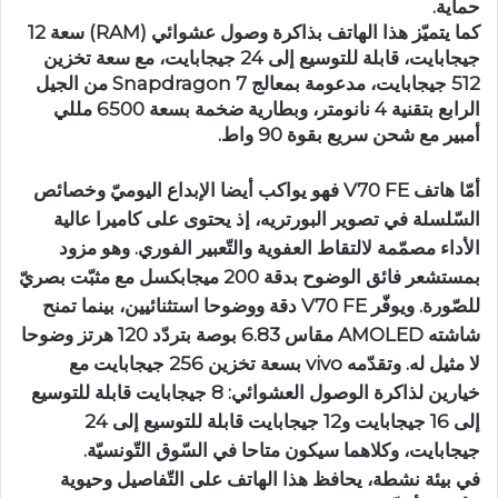
حماية.
كما يتميّز هذا الهاتف بذاكرة وصول عشوائي (RAM) سعة 12
جيجابايت، قابلة للتوسيع إلى 24 جيجابايت، مع سعة تخزين
512 جيجابايت، مدعومة بمعالج Snapdragon 7 من الجيل
الرابع بتقنية 4 نانومتر، وبطارية ضخمة بسعة 6500 مللي
أمبير مع شحن سريع بقوة 90 واط.
أمّا هاتف V70 FE فهو يواكب أيضا الإبداع اليوميّ وخصائص
السّلسلة في تصوير البورتريه، إذ يحتوى على كاميرا عالية
الأداء مصمّمة لالتقاط العفوية والتّعبير الفوري. وهو مزود
بمستشعر فائق الوضوح بدقة 200 ميجابكسل مع مثبّت بصريّ
للصّورة. ويوفّر V70 FE دقة ووضوحا استثنائيين، بينما تمنح
شاشته AMOLED مقاس 6.83 بوصة بتردّد 120 هرتز وضوحا
لا مثيل له. وتقدّمه vivo بسعة تخزين 256 جيجابايت مع
خيارين لذاكرة الوصول العشوائي: 8 جيجابايت قابلة للتوسيع
إلى 16 جيجابايت و12 جيجابايت قابلة للتوسيع إلى 24
جيجابايت، وكلاهما سيكون متاحا في السّوق التّونسيّة.
في بيئة نشطة، يحافظ هذا الهاتف على التّفاصيل وحيوية