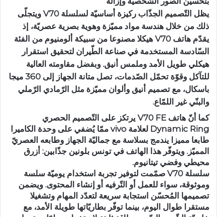
بتحسين الصّور الشّخصيّة وإزالة
يظل التّصميم الجذّاب ركيزة أساسيّة لسلسلة V70 ويتجلّى
ذلك من خلال هندسة مواد مميّزة وهوية بصرية عصريّة، إذ
يقدّم هاتف V70 هيكلا مصنوعا من سبيكة ألومنيوم من الفئة
السّادسة المستخدمة في صناعة الطّيران لتحقيق استقرار
هيكلي طويل الأمد وملمس أنيق. وبفضل مقاومته العالية
للتآكل وقوّة تحمّل الصّدمات، تصل متانة الجهاز إلى 360 ميجا
باسكال، مع تصميم أنيق وألوان مميّزة مثل الرّمادي الرّملي
والبنّي غير اللمّاع.
كما أنّ هاتف V70 FE يرتكز على التّصميم الحصري
Dynamic Ring لعلامة vivo ممّا يُضفي على وحدة الكاميرا
طابعا مميزا يندمج بسلاسة مع جماليّة الجهاز وطابعه العصريّ
المميّز. ويتوفّر هذا الهاتف في تونس بلونين جذّابين: أزرق
محيطي وفضي تيتانيوم.
سلسلة V70 صمّمت لتوفير تجربة استخدام يوميّة سلسة
وموثوقة، سواء للعمل أو التّرفيه أو إنشاء المحتوى. ويضمن
تصميمها المُحسّن استجابة سريعة لتعدّد المهام وتشغيلا
مستقرا طوال اليوم، بينما توفّر بطاريّاتها طويلة الأمد، مع