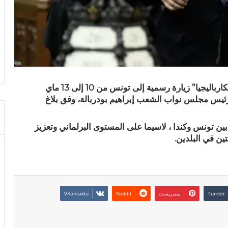
يؤدي رئيس مجلس العموم الكندي “فرانسيس سكارباليجيا” زيارة رسمية إلى تونس من 10 إلى 13 ماي
 رئيس مجلس نواب الشعب إبراهيم بودربالة، وفق بلاغ
بين تونس وكندا ، لاسيما على المستوى البرلماني وتعزيز
ين في البلدين.
بينتيريست