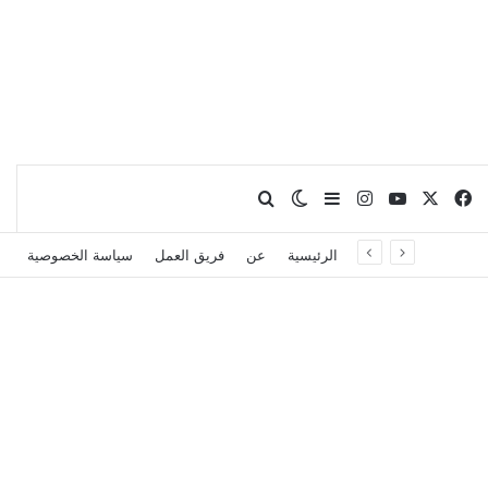
X
فيسبوك
يوتيوب
انستقرام
بحث عن
إضافة عمود جانبي
الوضع المظلم
الرئيسية
عن
فريق العمل
سياسة الخصوصية