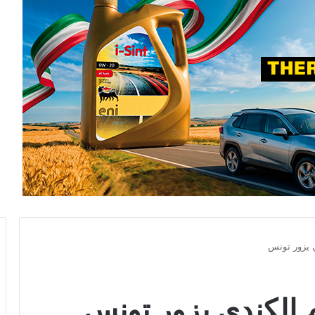
 يزور تونس
الكندي يزور تونس