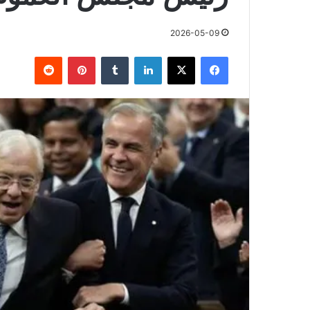
2026-05-09
فيسبوك
X
لينكدإن
بينتيريست