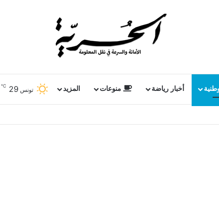
℃
29
وطنية
أخبار رياضة
منوعات
المزيد
تونس