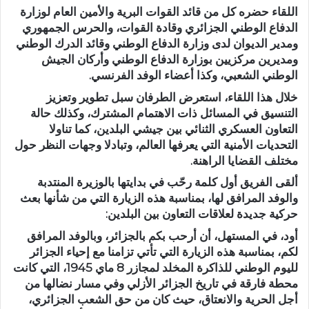
اللقاء حضره كل من قائد القوات البرية والأمين العام لوزارة
الدفاع الوطني الجزائري وقادة القوات، والحرس الجمهوري
ومدير الديوان لدى وزارة الدفاع الوطني وقائد الدرك الوطني
ومديرين مركزيين بوزارة الدفاع الوطني وأركان الجيش
الوطني الشعبي، وكذا أعضاء الوفد الفرنسي.
خلال هذا اللقاء، استعرض الطرفان سبل تطوير وتعزيز
التنسيق في المسائل ذات الاهتمام المشترك، وكذلك حالة
التعاون العسكري الثنائي بين جيشي البلدين، كما تناولا
التحديات الأمنية التي يعرفها العالم، وتبادلا وجهات النظر حول
مختلف القضايا الراهنة.
ألقى الفريق أول كلمة رحّب في بدايتها بالوزيرة المنتدبة
والوفد المرافق لها، بمناسبة هذه الزيارة التي من شأنها بعث
حركية جديدة لعلاقات التعاون بين البلدين:
أود، في المستهل، أن أرحب بكم بالجزائر، وبالوفد المرافق
لكم، بمناسبة هذه الزيارة التي تأتي تزامنا مع إحياء الجزائر
لليوم الوطني للذاكرة المخلد لمجازر 8 ماي 1945، التي كانت
محطة فارقة في تاريخ الجزائر الأزلي وفي مسار نضالها من
أجل الحرية والانعتاق، حيث كان من حق الشعب الجزائري،