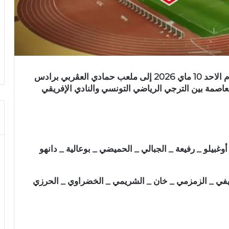
تتجه انظار عشاف كرة القدم التونسية عشية اليوم الاحد 10 ماي 2026 إلى ملعب حمادي العڨربي برادس
 مباراة دربي العاصمة بين الترجي الرياضي التونسي والنادي الإفريقي
بيلو _ رفيعة _ الجبالي _ الحميضي _ بوعالية _ دانهو
ريفي _ الزمزمي _ خان _ الشريمي _ الخضراوي _ الحرزي