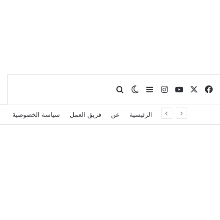
X
فيسبوك
يوتيوب
انستقرام
بحث عن
إضافة عمود جانبي
الوضع المظلم
الرئيسية
عن
فريق العمل
سياسة الخصوصية