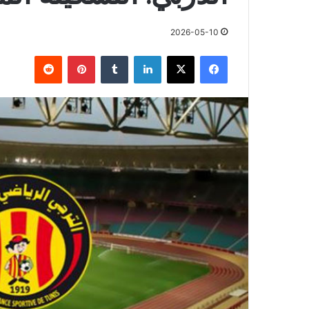
2026-05-10
فيسبوك
X
لينكدإن
بينتيريست