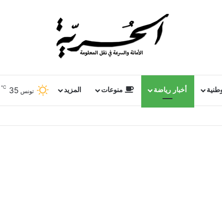
℃
35
وطنية
أخبار رياضة
منوعات
المزيد
تونس