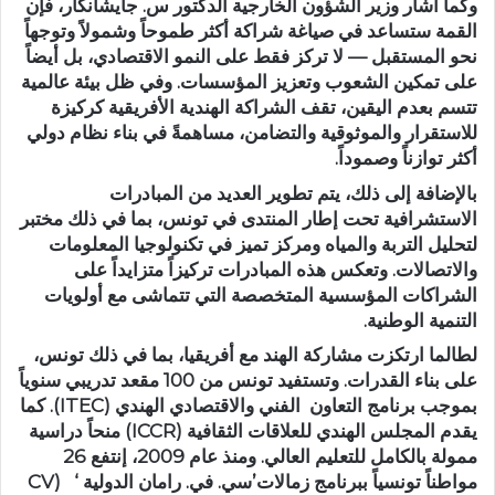
وكما أشار وزير الشؤون الخارجية الدكتور س. جايشانكار، فإن
القمة ستساعد في صياغة شراكة أكثر طموحاً وشمولاً وتوجهاً
نحو المستقبل — لا تركز فقط على النمو الاقتصادي، بل أيضاً
على تمكين الشعوب وتعزيز المؤسسات. وفي ظل بيئة عالمية
تتسم بعدم اليقين، تقف الشراكة الهندية الأفريقية كركيزة
للاستقرار والموثوقية والتضامن، مساهمةً في بناء نظام دولي
أكثر توازناً وصموداً.
بالإضافة إلى ذلك، يتم تطوير العديد من المبادرات
الاستشرافية تحت إطار المنتدى في تونس، بما في ذلك مختبر
لتحليل التربة والمياه ومركز تميز في تكنولوجيا المعلومات
والاتصالات. وتعكس هذه المبادرات تركيزاً متزايداً على
الشراكات المؤسسية المتخصصة التي تتماشى مع أولويات
التنمية الوطنية.
لطالما ارتكزت مشاركة الهند مع أفريقيا، بما في ذلك تونس،
على بناء القدرات. وتستفيد تونس من 100 مقعد تدريبي سنوياً
بموجب برنامج التعاون الفني والاقتصادي الهندي (ITEC). كما
يقدم المجلس الهندي للعلاقات الثقافية (ICCR) منحاً دراسية
ممولة بالكامل للتعليم العالي. ومنذ عام 2009، إنتفع 26
مواطناً تونسياً ببرنامج زمالات’سي. في. رامان الدولية ‘ (CV