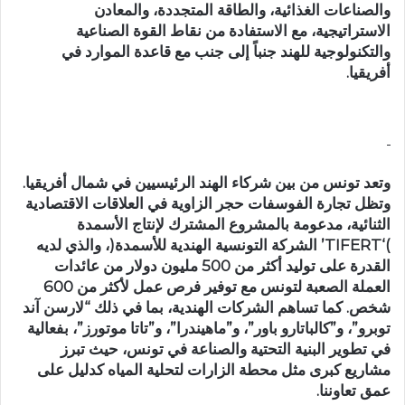
والصناعات الغذائية، والطاقة المتجددة، والمعادن
الاستراتيجية، مع الاستفادة من نقاط القوة الصناعية
والتكنولوجية للهند جنباً إلى جنب مع قاعدة الموارد في
أفريقيا.
وتعد تونس من بين شركاء الهند الرئيسيين في شمال أفريقيا.
وتظل تجارة الفوسفات حجر الزاوية في العلاقات الاقتصادية
الثنائية، مدعومة بالمشروع المشترك لإنتاج الأسمدة
)‘TIFERT’ الشركة التونسية الهندية للأسمدة(، والذي لديه
القدرة على توليد أكثر من 500 مليون دولار من عائدات
العملة الصعبة لتونس مع توفير فرص عمل لأكثر من 600
شخص. كما تساهم الشركات الهندية، بما في ذلك “لارسن آند
توبرو”، و”كالباتارو باور”، و”ماهيندرا”، و”تاتا موتورز”، بفعالية
في تطوير البنية التحتية والصناعة في تونس، حيث تبرز
مشاريع كبرى مثل محطة الزارات لتحلية المياه كدليل على
عمق تعاوننا.