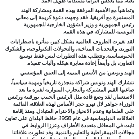
بعثة، مما يعكس التزاماً مستداماً طويل الأمد.
وتماشياً مع الأهمية المرفقة بهذه القمة ومشاركة الهند
المستمرة مع أفريقيا، فقد وجهت دعوة كريمة إلى معالي
رئيس الجمهورية و وزير الشؤون الخارجية للجمهورية
التونسية للمشاركة في هذه القمة.
لقد تغيرت الظروف العالمية بشكل كبير، متأثرة باضطرابات
التوريد، والتحديات المناخية، والتحولات التكنولوجية، والشكوك
الجيوسياسية. وتتطلب هذه التطورات ليس فقط توسيع
التعاون، بل وأيضاً إعادة معايرة هيكله وآليات تنفيذه.
الهند وتونس: من الأسس المتينة إلى العمق المؤسسي
تتشارك الهند وتونس شراكة متجذرة تاريخياً ومهمة سياسياً،
صاغتها القيم المشتركة والتجارب المتوازية لفترة ما بعد
الاستعمار. لقد وضع قادة مثل الرئيس الحبيب بورقيبة ورئيس
الوزراء جواهر لال نهرو حجر الأساس لهذه العلاقة، القائمة
على العلمانية وعدم الانحياز والاحترام المتبادل. ومنذ إقامة
العلاقات الدبلوماسية في عام 1958، حافظ البلدان على تعاون
ثابت في المحافل متعددة الأطراف وعززا الروابط في
مجالات الديمقراطية والتعليم والتنمية. وقد تطورت علاقاتنا