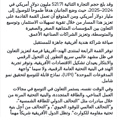
وقد بلغ حجم التجارة الثنائية 521.71 مليون دولار أمريكي في
2024–2025، حيث وضع الجانبان هدفاً طموحاً للوصول إلى
مليار دولار أمريكي. ومن المتوقع أن تعمل القمة القادمة على
تعزيز هذا المسار من خلال تقوية تسهيلات الاستثمار، وتوسيع
التعاون بين المؤسسات المتناهية الصغر والصغيرة
والمتوسطة، وتعزيز الشراكات الصناعية الأعمق.
صياغة شراكة هندية أفريقية جاهزة للمستقبل
توفر القمة الرابعة لمنتدى الهند–أفريقيا فرصة لتعزيز التعاون
في ظل مشهد عالمي سريع التطور. إن التحول الرقمي
والابتكار يعيدان تشكيل الاقتصادات الأفريقية، وتوفر تجربة
الهند في البنية التحتية العامة الرقمية، ولا سيما “واجهة
المدفوعات الموحدة” (UPI)، نماذج قابلة للتوسع لتحقيق نمو
شامل.
وفي الوقت نفسه، يستمر التعاون في التوسع في مجالات
العمل المناخي، والطاقة المتجددة، والبنية التحتية المرنة من
خلال مبادرات مثل “التحالف الدولي للطاقة الشمسية”،
و”التحالف العالمي للوقود الحيوي”، و”التحالف من أجل بنية
تحتية مقاومة للكوارث”. وتظل الدول الأفريقية شريكاً مهماً