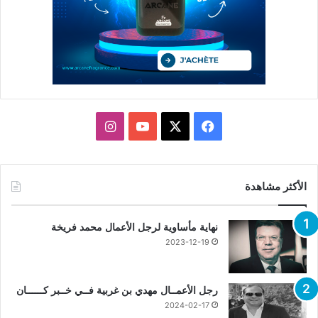
X
فيسبوك
يوتيوب
انستقرام
الأكثر مشاهدة
نهاية مأساوية لرجل الأعمال محمد فريخة
2023-12-19
رجل الأعمــال مهدي بن غربية فــي خــبر كــــــان
2024-02-17