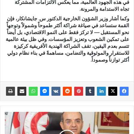
في هذه الجهود العالمية، مما يعكس الالتزامات المشتركة
تجاه الاستدامة والمرونة.
وكما أشار وزير الشؤون الخارجية الدكتور س. جايشانكار، فإن
القمة ستساعد في صياغة شراكة أكثر طموحاً وشمولاً وتوجهاً
نحو المستقبل — لا تركز فقط على النمو الاقتصادي، بل أيضاً
على تمكين الشعوب وتعزيز المؤسسات. وفي ظل بيئة عالمية
تتسم بعدم اليقين، تقف الشراكة الهندية الأفريقية كركيزة
للاستقرار والموثوقية والتضامن، مساهمةً في بناء نظام دولي
أكثر توازناً وصموداً.