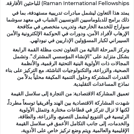
Raman International Fellowships) للباحثين الأفارقة.
يمتد هذا التعاون ليشمل مبادرات تدريبية مستهدفة، بما في
ذلك برامج للدبلوماسيين التونسيين الشباب في معهد سوشما
سواراج للخدمة الخارجية، وتدريب متخصص في مكافحة
الإرهاب لأفراد الأمن، ودورات في الحوكمة الإلكترونية والأمن
السيبراني لكبار المسؤولين الإداريين في نيودلهي.
وتركز المرحلة التالية من التعاون تحت مظلة القمة الرابعة
بشكل متزايد على “الإنشاء المؤسسي المشترك”. وتشمل
المجالات ذات الأولوية البنية التحتية الرقمية، والأنظمة
الصحية، والزراعة، والتكنولوجيات الناشئة، مع التركيز على بناء
القدرات المشتركة وحلول التنمية المكيفة محلياً بدلاً من
نماذج المساعدات التقليدية.
تعميق المشاركة الاقتصادية: من التجارة إلى سلاسل القيمة
شهدت المشاركة الاقتصادية بين الهند وأفريقيا توسعاً مطرداً،
لكنها لا تزال تتركز في قطاعات مختارة. وتتمثل الأولوية
الرئيسية في التنويع ليشمل التصنيع، والزراعة، والطاقة،
والخدمات، إلى جانب التكامل الأعمق في سلاسل القيمة
الإقليمية والعالمية. ويتم وضع تركيز خاص على الأدوية،