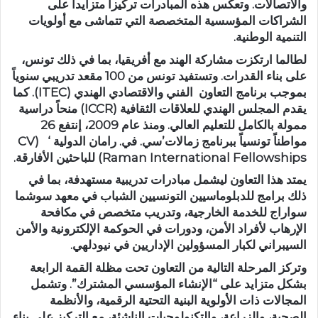
والاتصالات. وتعكس هذه المبادرات تركيزاً متزايداً على
الشراكات المؤسسية المتخصصة التي تتماشى مع أولويات
التنمية الوطنية.
لطالما ارتكزت مشاركة الهند مع أفريقيا، بما في ذلك تونس،
على بناء القدرات. وتستفيد تونس من 100 مقعد تدريبي سنوياً
بموجب برنامج التعاون الفني والاقتصادي الهندي (ITEC). كما
يقدم المجلس الهندي للعلاقات الثقافية (ICCR) منحاً دراسية
ممولة بالكامل للتعليم العالي. ومنذ عام 2009، إنتفع 26
مواطناً تونسياً ببرنامج زمالات’سي. في. رامان الدولية ‘ (CV
Raman International Fellowships) للباحثين الأفارقة.
يمتد هذا التعاون ليشمل مبادرات تدريبية مستهدفة، بما في
ذلك برامج للدبلوماسيين التونسيين الشباب في معهد سوشما
سواراج للخدمة الخارجية، وتدريب متخصص في مكافحة
الإرهاب لأفراد الأمن، ودورات في الحوكمة الإلكترونية والأمن
السيبراني لكبار المسؤولين الإداريين في نيودلهي.
وتركز المرحلة التالية من التعاون تحت مظلة القمة الرابعة
بشكل متزايد على “الإنشاء المؤسسي المشترك”. وتشمل
المجالات ذات الأولوية البنية التحتية الرقمية، والأنظمة
الصحية، والزراعة، والتكنولوجيات الناشئة، مع التركيز على بناء