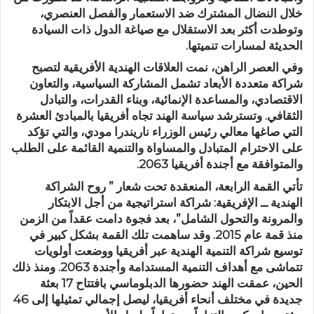
خلال النضال المشترك ضد الاستعمار والفصل العنصري،
وتوطدت أكثر بعد الاستقلال مع صياغة الدول ذات السيادة
الحديثة لمسارات تنميتها.
وفي العصر الراهن، نمت العلاقات الهندية الأفريقية لتصبح
شراكة متعددة الأبعاد تشمل المشاركة السياسية، والتعاون
الاقتصادي، والمساعدة الإنمائية، وبناء القدرات، والتبادل
الثقافي. وتسترشد سياسة الهند تجاه أفريقيا بالمبادئ العشرة
التي صاغها معالي رئيس الوزراء ناريندرا مودي، والتي تؤكد
على الاحترام المتبادل والمساواة والتنمية القائمة على الطلب
والمتوافقة مع أجندة أفريقيا 2063.
تأتي القمة الرابعة، المنعقدة تحت شعار ” روح الشراكة
الهندية ــ الإفريقية: شراكة استراتيجية من أجل الابتكار
والمرونة والتحول الشامل”، بعد فجوة دامت عقداً من الزمن
منذ قمة عام 2015. وقد ساهمت تلك القمة بشكل كبير في
توسيع شراكة التنمية الهندية عبر أفريقيا ووضعت أولويات
تتماشى مع أهداف التنمية المستدامة وأجندة 2063. ومنذ ذلك
الحين، عمقت الهند حضورها الدبلوماسي بافتتاح 17 بعثة
جديدة في مختلف أنحاء أفريقيا، ليصل إجمالي تمثيلها إلى 46