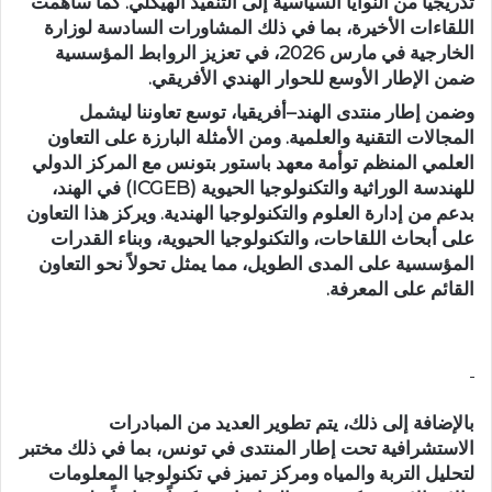
تدريجياً من النوايا السياسية إلى التنفيذ الهيكلي. كما ساهمت
اللقاءات الأخيرة، بما في ذلك المشاورات السادسة لوزارة
الخارجية في مارس 2026، في تعزيز الروابط المؤسسية
ضمن الإطار الأوسع للحوار الهندي الأفريقي.
وضمن إطار منتدى الهند–أفريقيا، توسع تعاوننا ليشمل
المجالات التقنية والعلمية. ومن الأمثلة البارزة على التعاون
العلمي المنظم توأمة معهد باستور بتونس مع المركز الدولي
للهندسة الوراثية والتكنولوجيا الحيوية (ICGEB) في الهند،
بدعم من إدارة العلوم والتكنولوجيا الهندية. ويركز هذا التعاون
على أبحاث اللقاحات، والتكنولوجيا الحيوية، وبناء القدرات
المؤسسية على المدى الطويل، مما يمثل تحولاً نحو التعاون
القائم على المعرفة.
بالإضافة إلى ذلك، يتم تطوير العديد من المبادرات
الاستشرافية تحت إطار المنتدى في تونس، بما في ذلك مختبر
لتحليل التربة والمياه ومركز تميز في تكنولوجيا المعلومات