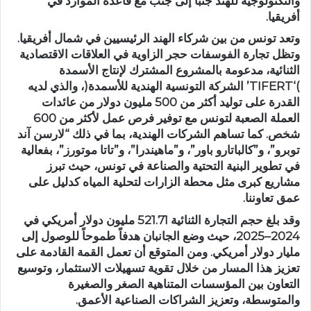
والتكنولوجية للهند جنباً إلى جنب مع قاعدة الموارد في
أفريقيا.
وتعد تونس من بين شركاء الهند الرئيسيين في شمال أفريقيا.
وتظل تجارة الفوسفات حجر الزاوية في العلاقات الاقتصادية
الثنائية، مدعومة بالمشروع المشترك لإنتاج الأسمدة
)‘TIFERT’ الشركة التونسية الهندية للأسمدة(، والذي لديه
القدرة على توليد أكثر من 500 مليون دولار من عائدات
العملة الصعبة لتونس مع توفير فرص عمل لأكثر من 600
شخص. كما تساهم الشركات الهندية، بما في ذلك “لارسن آند
توبرو”، و”كالباتارو باور”، و”ماهيندرا”، و”تاتا موتورز”، بفعالية
في تطوير البنية التحتية والصناعة في تونس، حيث تبرز
مشاريع كبرى مثل محطة الزارات لتحلية المياه كدليل على
عمق تعاوننا.
وقد بلغ حجم التجارة الثنائية 521.71 مليون دولار أمريكي في
2024–2025، حيث وضع الجانبان هدفاً طموحاً للوصول إلى
مليار دولار أمريكي. ومن المتوقع أن تعمل القمة القادمة على
تعزيز هذا المسار من خلال تقوية تسهيلات الاستثمار، وتوسيع
التعاون بين المؤسسات المتناهية الصغر والصغيرة
والمتوسطة، وتعزيز الشراكات الصناعية الأعمق.