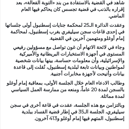
شاهد في القضية بالاستفادة من بند «التوبة الفعالة»، بعد
إقراره بالذنب في قضية تجسس كان يحاكم فيها العام
الماضي.
وعقدت الدائرة الـ25 لمحكمة جنايات إسطنبول أولى جلساتها
في إحدى قاعات سجن سيليفري بغرب إسطنبول، لمحاكمة
إمام أوغلو ومتهمين آخرين في القضية.
وجاء في لائحة الاتهام أن غون تواصل مع مسؤولين رفيعي
المستوى في أجهزة الاستخبارات البريطانية والأميركية
والإسرائيلية، وأن معلومات حساسة، بينها بيانات شخصية
لمواطنين وبيانات تابعة لبلدية إسطنبول، نُقلت إلى قاعدة
بيانات وأتيحت لأجهزة مخابرات أجنبية.
وطالب الادعاء العام خلال الجلسة الأولى، بمعاقبة إمام أوغلو
بالسجن لمدة 20 عاماً، ومنعه من ممارسة العمل السياسي
لمدة مماثلة.
وبالتزامن مع هذه الجلسة، عقدت في قاعة أخرى في سجن
سيليفري، الجلسة الـ35 في إطار قضية الفساد ببلدية
إسطنبول، المتهم فيها إمام أوغلو و413 آخرون.