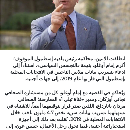
انطلقت الاثنين، محاكمة رئيس بلدية إسطنبول الموقوف؛
أكرم إمام أوغلو، بتهمة «التجسس السياسي»، استناداً إلى
ادعاء بتسريب بيانات ملايين الناخبين في الانتخابات المحلية
بإسطنبول التي فاز بها عام 2019، إلى جهات أجنبية.
ويُحاكم في القضية مع إمام أوغلو، كل من مستشاره الصحافي
نجاتي أوزكان، ومدير «قناة تيلي 1» المعارضة؛ الصحافي
مردان يانارداغ، اللذين صدر قرار بتوقيفهما أيضاً، للاشتباه في
تسهيلهما تسريب بيانات سرية تخص 4.7 مليون ناخب خلال
الانتخابات المحلية في 2019، نُقلت بعد ذلك إلى أجهزة
استخباراتية أجنبية، فيما تحول رجل الأعمال، حسين غون، إلى