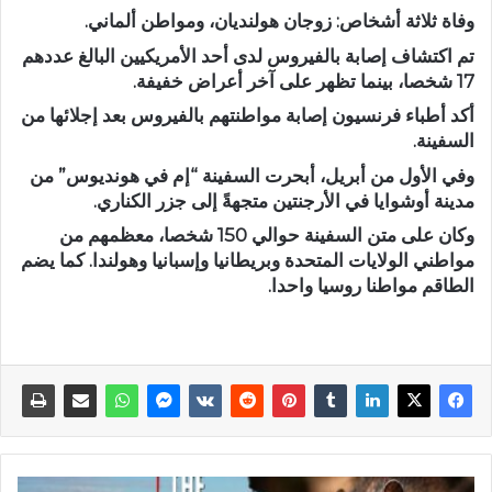
وفاة ثلاثة أشخاص: زوجان هولنديان، ومواطن ألماني.
تم اكتشاف إصابة بالفيروس لدى أحد الأمريكيين البالغ عددهم
17 شخصا، بينما تظهر على آخر أعراض خفيفة.
أكد أطباء فرنسيون إصابة مواطنتهم بالفيروس بعد إجلائها من
السفينة.
وفي الأول من أبريل، أبحرت السفينة “إم في هونديوس” من
مدينة أوشوايا في الأرجنتين متجهةً إلى جزر الكناري.
وكان على متن السفينة حوالي 150 شخصا، معظمهم من
مواطني الولايات المتحدة وبريطانيا وإسبانيا وهولندا. كما يضم
الطاقم مواطنا روسيا واحدا.