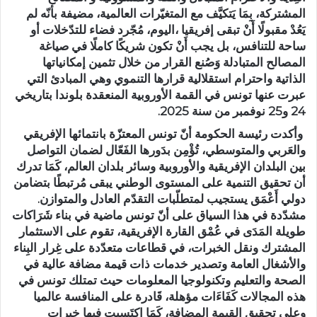
المشتركة، بِمَا يَتكيَّف مع المتغيّرات العالمية، مضيفة بأنّه لم
يَعُدْ مقبولًا أَنْ تبقى إفريقيا ،اليوم، مُجّرد فضاء للتدّخلات أو
ساحة للتنافس، بل يجب أَنْ تكون شريكًا كاملًا في صياغة
المصالح المتبادلة وَصُنع القرار من خلال تثمين إمكانياتها
الذاتية واحترام استقلالية قرارها التنموي وهي المبادئ التي
عبرت عنها تونس في القمة الأوروبية المنعقدة بلوندا بتاريخي
24 و25 نوفمبر من سنة 2025.
وأكدت رئيسة الحكومة أنّ تونس المعتزّة بانتمائها الإفريقي
والعَربي والمتوسطي، تُؤْمِن بدَورها الفَعّال لضمان التواصل
بين البلدان الإفريقية والأوروبية وسائر بلدان العالم، كَمَا تدرك
أن تحقيق التنمية على المستوى الوطني يبقى مُرتبطًا بتضامن
دولي أَعْمَق يستجيب لمتطلّبات التقدّم العادل والمتوازن.
مشدّدة في هذا السياق على أنّ تونس ماضية في بناء شَرَاكات
طويلة المَدَى في عُمْق القارة الإفريقية، تقوم على الاستثمار
المشترك ونقل الخبرات، في قطاعات متعدّدة على غِرار البِناء
والأشغال العامة وتصدير خدمات ذات قيمة مضافة عالية في
الصحة والتعليم وتكنولوجيا المعلومات حيث تمتلك تونس في
هذه المجالات كَفَاءَات مؤهلة، قَادرة على المنافسة عالميا
وعلى تحقيق القيمة المضافة، كَمَا اكتَسبت فيها خِبرات