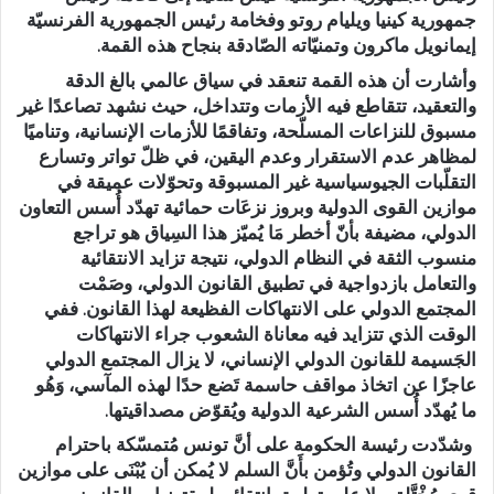
جمهورية كينيا ويليام روتو وفخامة رئيس الجمهورية الفرنسيّة
إيمانويل ماكرون وتمنيّاته الصّادقة بنجاح هذه القمة.
وأشارت أن هذه القمة تنعقد في سياق عالمي بالغ الدقة
والتعقيد، تتقاطع فيه الأزمات وتتداخل، حيث نشهد تصاعدًا غير
مسبوق للنزاعات المسلّحة، وتفاقمًا للأزمات الإنسانية، وتناميًا
لمظاهر عدم الاستقرار وعدم اليقين، في ظلّ تواتر وتسارع
التقلّبات الجيوسياسية غير المسبوقة وتحوّلات عميقة في
موازين القوى الدولية وبروز نزعَات حمائية تهدّد أُسس التعاون
الدولي، مضيفة بأنّ أخطر مَا يُميّز هذا السِياق هو تراجع
منسوب الثقة في النظام الدولي، نتيجة تزايد الانتقائية
والتعامل بازدواجية في تطبيق القانون الدولي، وصَمْت
المجتمع الدولي على الانتهاكات الفظيعة لهذا القانون. ففي
الوقت الذي تتزايد فيه معاناة الشعوب جراء الانتهاكات
الجَسيمة للقانون الدولي الإنساني، لا يزال المجتمع الدولي
عاجزًا عن اتخاذ مواقف حاسمة تَضع حدًا لهذه المآسي، وَهُو
ما يُهدّد أُسس الشرعية الدولية ويُقوّض مصداقيتها.
وشدّدت رئيسة الحكومة على أنَّ تونس مُتمسّكة باحترام
القانون الدولي وتُؤمن بأَنَّ السلم لا يُمكن أن يُبْنَى على موازين