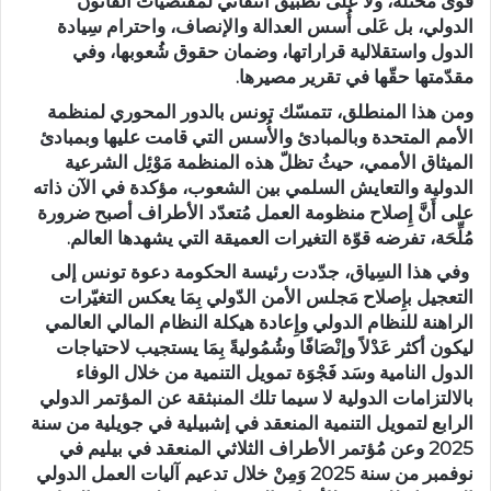
قوى مُخْتَّلة، ولا على تطبيق انتقائي لمقتضيات القانون
الدولي، بل عَلى أُسس العدالة والإنصاف، واحترام سِيادة
الدول واستقلالية قراراتها، وضمان حقوق شُعوبها، وفي
مقدّمتها حقّها في تقرير مصيرها.
ومن هذا المنطلق، تتمسّك تونس بالدور المحوري لمنظمة
الأمم المتحدة وبالمبادئ والأُسس التي قامت عليها وبمبادئ
الميثاق الأممي، حيثُ تظلّ هذه المنظمة مَوْئِل الشرعية
الدولية والتعايش السلمي بين الشعوب، مؤكدة في الآن ذاته
على أَنَّ إِصلاح منظومة العمل مُتعدّد الأطراف أصبح ضرورة
مُلِّحَة، تفرضه قوّة التغيرات العميقة التي يشهدها العالم.
وفي هذا السِياق، جدّدت رئيسة الحكومة دعوة تونس إلى
التعجيل بإِصلاح مَجلس الأمن الدّولي بِمَا يعكس التغيّرات
الراهنة للنظام الدولي وإِعادة هيكلة النظام المالي العالمي
ليكون أكثر عَدْلاً وإنْصَافًا وشُمُوليةً بِمَا يستجيب لاحتياجات
الدول النامية وسَد فَجْوَة تمويل التنمية من خلال الوفاء
بالالتزامات الدولية لا سيما تلك المنبثقة عن المؤتمر الدولي
الرابع لتمويل التنمية المنعقد في إشبيلية في جويلية من سنة
2025 وعن مُؤتمر الأطراف الثلاثي المنعقد في بيليم في
نوفمبر من سنة 2025 وَمِنْ خلال تدعيم آليات العمل الدولي