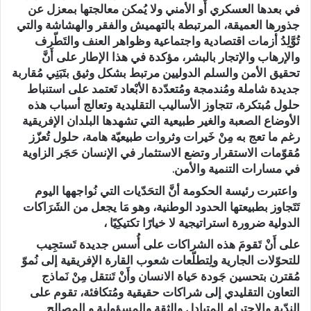
في بعدها العسكري أَو الأمني ولا يُمكن معالجتها بمعزل عن
جذورها العميقة، المرتبطة بالتهميش والفقر والهشاشة والتي
تُوَّلِدُ أزمات اقتصادية واجتماعية وظواهر العنف والتَطّرف
والإرهاب والإتجار بالبشر، مؤكدة في هذا الإطار على أَنَّ
تحقيق الأمن والسلم الدوليين مرتبط بشكل وثيق بتَبَنِي مُقاربة
جديدة شاملة ومُندمجة ومُتعدّدة الأبْعاد تَعتمد على استنباط
حلول مُبتكرة، تتجاوز الأساليب التقليدية وتعالج أسباب هذه
الأوضاع الصعبة والغير طبيعية التي تشهدها البلدان الإفريقية
رغم ما تعج به مِنْ خَيرات وثروات طبيعيّة هامة، حلول تُعزّز
مُقوّمات الاستقرار وتضع الاستثمار في الإنسان حَجَر الزاوية
في مسارات التنمية والأمن.
واعتبرت رئيسة الحكومة أنَّ التحَدّيات التي نُواجهها اليوم
تَتَجاوز بطبيعتها الحدود الوطنية، وهو مَا يجعل من الشَرَاكات
الدولية ضرورة استراتيجية لا خيارًا تكتيكِيًا ،
على أَنْ تَقومَ هذه الشراكات على أُسس جديدة تَستجِيب
للتحوّلات الجارية ولِتطلّعات شعوب القارة الإفريقية إلى نُموّ
مُقترن بتحسين جَودة حَياة الانسان وأَنْ تَنتقل مِنْ نَماذج
التعاون التقليدي إلى شراكات حقيقية ومُتكافئة، تقوم على
النِدّية والاحترام المتبادل والثقة والمسؤولية و المصالح