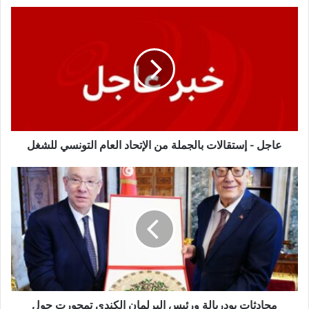
عاجل - إستقالات بالجملة من الإتحاد العام التونسي للشغل
محادثات بودربالة ورئيس البرلمان الكندي تمحورت حول