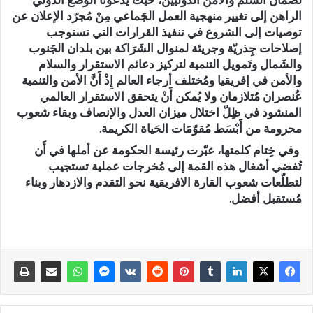
الراهن إلى تغيير منهجية العمل الجَماعي مِنْ مُجرّد الإعلان عن
توصيات إلى الشروع في تنفيذ القرارات التي تستوجب
إصلاحات جِذريّة وجريئة لمنوال الشَرَاكة بين بلدان الجَنوب
والشَمال وتَمويل التنمية لتركيز دعائم الاستقرار والسلام
والأمن في إفريقيا ومُختلف أرجاء العالم إِذْ أَنَّ الأمن والتنمية
عُنصران مُتلازمان ولا يُمكن أَنْ يتحقق الاستقرار العالمي
المنشود في ظِلّ اختلال ميزان العدل والإنصاف وبقاء شعوب
محرومة من أَبْسَط مُقوّمَات الحَياة الكريمة.
وفي خِتام كلمتها، عبّرت رئيسة الحكومة عن أملها في أَن
تُفضي أشغال هذه القمة إلى مُخرجات عملية تستجيب
لتطلّعات شعوب القارة الافريقية نحو التقدم والازدهار وبناء
مُستقبل أفضل.