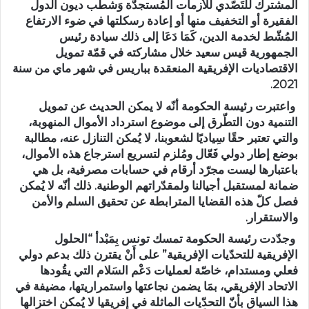
المشترك للتَصّدي للأزمات المُستجدّة وَشطب ديون الدول
الفقيرة أو التخفيف منها أو إعادة رسكلتها في ضوء الارتفاع
المُشّط لخدمة الدين، كَمَا دَعَا إلى ذلك سيادة رئيس
الجمهورية قيس سعيد خلال مشاركته في قمّة تمويل
الاقتصاديات الإفريقية المنعقدة بباريس في شهر ماي من سنة
2021.
واعتبرت رئيسة الحكومة أنّه لا يمكن الحديث عن تمويل
التنمية دون التطّرق إلى موضوع استرداد الأموال المنهوبة،
والتي تعتبر حقًا سِياديًا لشعوبنا، لا يُمكن التنازل عنه، مطالبة
بوضع إطار دولي فَعّال ومُلزم لتسريع استرجاع هذه الأموال،
باعتبارها ليست مجرّد أرقام في حسابات مصرفية، بل هي
ضمانة لمستقبل أجيالنا ولمقدّراتهم الوطنية. ذلك أنّه لا يُمكن
فصل كلّ هذه القضايا المترابطة عن تحقيق السلم والأمن
والاستقرار.
وجدّدت رئيسة الحكومة تمسك تونس بِمَبْدأ “الحلول
الإفريقية للتحدّيات الإفريقية” على أَنْ يقترن ذلك بدعم دولي
فعلي ومستدام، خاصّة لعمليات دَعْم السَلام التي يقُودها
الاتحاد الإفريقي، بمَا يضمن نجاعتها واستمراريتها، مضيفة في
هذا السياق بأنّ التحدّيات الماثلة في إفريقيا لا يُمكن اختزالها