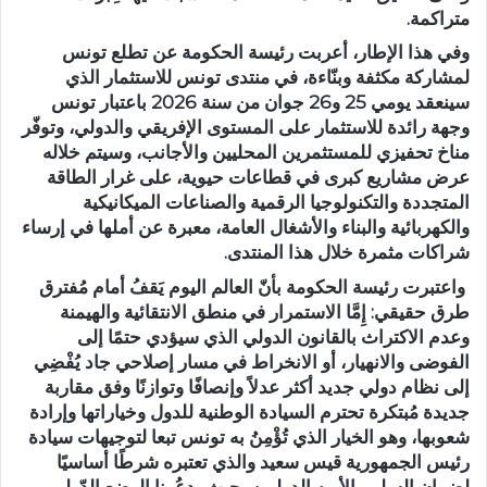
متراكمة.
وفي هذا الإطار، أعربت رئيسة الحكومة عن تطلع تونس
لمشاركة مكثفة وبنّاءة، في منتدى تونس للاستثمار الذي
سينعقد يومي 25 و26 جوان من سنة 2026 باعتبار تونس
وجهة رائدة للاستثمار على المستوى الإفريقي والدولي، وتوفّر
مناخ تحفيزي للمستثمرين المحليين والأجانب، وسيتم خلاله
عرض مشاريع كبرى في قطاعات حيوية، على غرار الطاقة
المتجددة والتكنولوجيا الرقمية والصناعات الميكانيكية
والكهربائية والبناء والأشغال العامة، معبرة عن أملها في إرساء
شراكات مثمرة خلال هذا المنتدى.
واعتبرت رئيسة الحكومة بأنّ العالم اليوم يَقفُ أمام مُفترق
طرق حقيقي: إِمَّا الاستمرار في منطق الانتقائية والهيمنة
وعدم الاكتراث بالقانون الدولي الذي سيؤدي حتمًا إلى
الفوضى والانهيار، أو الانخراط في مسار إصلاحي جاد يُفْضِي
إلى نظام دولي جديد أكثر عدلاً وإنصافًا وتوازنًا وفق مقاربة
جديدة مُبتكرة تحترم السيادة الوطنية للدول وخياراتها وإرادة
شعوبها، وهو الخيار الذي تُؤْمِنُ به تونس تبعا لتوجيهات سيادة
رئيس الجمهورية قيس سعيد والذي تعتبره شرطًا أساسيًا
لضمان السلم والأمن الدوليين، حيث يدعُونا الوضع الدّولي