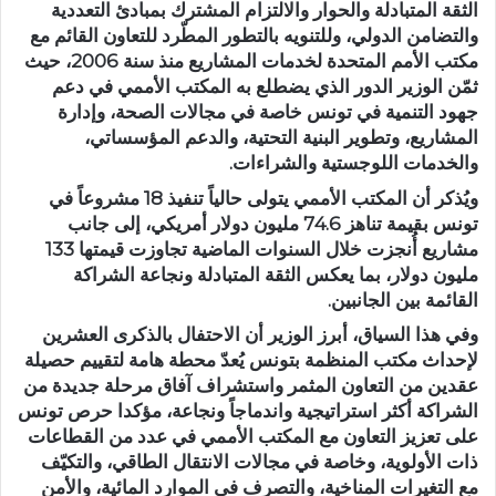
الثقة المتبادلة والحوار والالتزام المشترك بمبادئ التعددية
والتضامن الدولي، وللتنويه بالتطور المطّرد للتعاون القائم مع
مكتب الأمم المتحدة لخدمات المشاريع منذ سنة 2006، حيث
ثمّن الوزير الدور الذي يضطلع به المكتب الأممي في دعم
جهود التنمية في تونس خاصة في مجالات الصحة، وإدارة
المشاريع، وتطوير البنية التحتية، والدعم المؤسساتي،
والخدمات اللوجستية والشراءات.
ويُذكر أن المكتب الأممي يتولى حالياً تنفيذ 18 مشروعاً في
تونس بقيمة تناهز 74.6 مليون دولار أمريكي، إلى جانب
مشاريع أُنجزت خلال السنوات الماضية تجاوزت قيمتها 133
مليون دولار، بما يعكس الثقة المتبادلة ونجاعة الشراكة
القائمة بين الجانبين.
وفي هذا السياق، أبرز الوزير أن الاحتفال بالذكرى العشرين
لإحداث مكتب المنظمة بتونس يُعدّ محطة هامة لتقييم حصيلة
عقدين من التعاون المثمر واستشراف آفاق مرحلة جديدة من
الشراكة أكثر استراتيجية واندماجاً ونجاعة، مؤكدا حرص تونس
على تعزيز التعاون مع المكتب الأممي في عدد من القطاعات
ذات الأولوية، وخاصة في مجالات الانتقال الطاقي، والتكيّف
مع التغيرات المناخية، والتصرف في الموارد المائية، والأمن