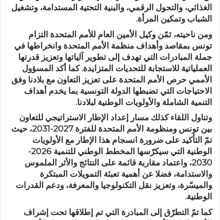
الغذائي، والتحول الرقمي، والبنية التحتية المستدامة، وتشغيل
الشباب وتمكين المرأة.
ومن ناحيته، ثمّن وكيل الأمين العام للأمم المتحدة التزام
تونس بمقاصد وأهداف منظمة الأمم المتحدة وانخراطها في
جملة المبادرات التي تهدف إلى تطوير آلياتها وتعزيز قدرتها
العملياتية للاستجابة للتحديات المتزايدة. كما أكد المسؤول
الأممي حرص الأمم المتحدة على تعزيز التعاون مع بلادنا وفق
الاحتياجات التي تضبطها الدولة التونسية بما يخدم أهداف
التنمية الشاملة والأولويات الوطنية لبلادنا.
وتناول اللقاء كذلك مسار إعداد الإطار الاستراتيجي للتعاون
بين تونس ومنظومة الأمم المتحدة للفترة 2027-2031، حيث
تمّ التأكيد على ضرورة انسجام هذا الإطار مع الأولويات
الوطنية التي سيكرّسها المخطط الوطني للتنمية 2026-
2030، واعتماد مقاربة قائمة على النتائج والأثر الملموس
والاستدامة، فضلا عن أهمية تعبئة التمويلات المبتكرة
والميسّرة، وتعزيز نقل التكنولوجيا والمعرفة، ودعم القدرات
الوطنية.
كما تمّ التطرّق إلى المبادرة التي تم إطلاقها تحت إشراف