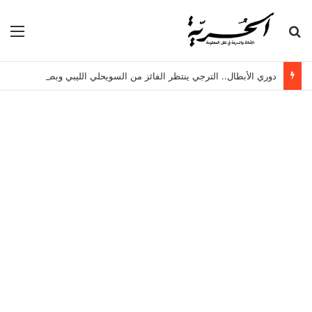
بحث عن
الق
دوري الأبطال.. الترجي ينتظر الفائز من السويحلي الليبي وبطل الزنجبار