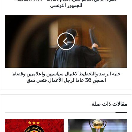
للجمهور التونسي
خلية الرصد والتخطيط لاغتيال سياسيين واعلاميين وقضاة:
السجن 38 عاما لرجل الأعمال فتحي دمق
مقالات ذات صلة