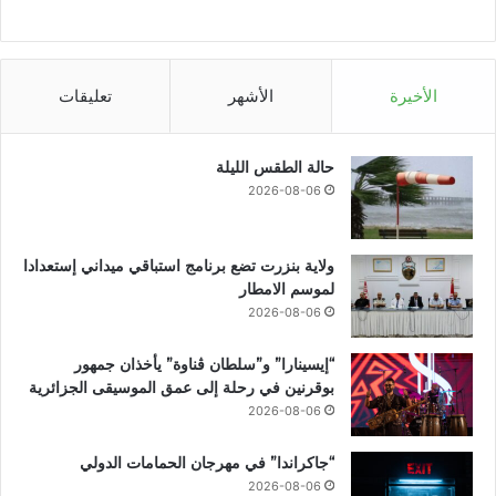
الأخيرة
الأشهر
تعليقات
حالة الطقس الليلة
2026-08-06
ولاية بنزرت تضع برنامج استباقي ميداني إستعدادا
لموسم الامطار
2026-08-06
“إيسينارا” و”سلطان ڤناوة” يأخذان جمهور
بوقرنين في رحلة إلى عمق الموسيقى الجزائرية
2026-08-06
“جاكراندا” في مهرجان الحمامات الدولي
2026-08-06