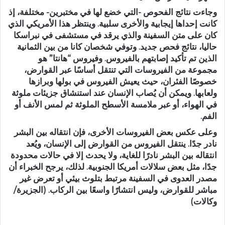
وجاءت نتائج الفحوص -التي خضع لها في مختبرين- مختلفة، إذ
كانت إحداها إيجابية والأخرى سلبية. وينتظر هذا الأمريكي الذي
كان على متن السفينة والذي يرقد في مستشفى في نبراسكا
حاليا، نتائج فحص جديد. وتوفي شخصان كانا من بين الثمانية
الذين تم تأكيد إصابتهم بالفيروس. وفيروس “هانتا” هو
مجموعة من الفيروسات التي تنتقل أساسًا عبر القوارض،
خصوصًا الفئران، حيث يعيش الفيروس في بولها وبرازها
ولعابها. ويمكن أن يُصاب الإنسان عند استنشاق جزيئات ملوثة
في الهواء، أو عبر ملامسة الأسطح الملوثة ثم لمس الأنف أو
الفم.
وعلى عكس بعض الفيروسات الأخرى، فإن انتقاله بين البشر
نادر جدًا. ينتقل الفيروس من القوارض إلى الإنسان، ويُعد
انتقاله بين البشر نادرًا للغاية، ولا يحدث إلا في حالات محدودة
جدًا، مثل بعض سلالات أمريكا الجنوبية. لذلك، يرجح الخبراء أن
مصدر العدوى في السفينة مرتبط بتلوث بيئي أو تعرض غير
مباشر للقوارض، وليس انتشارًا واسعًا بين الركاب. (الجزيرة/
وكالات)