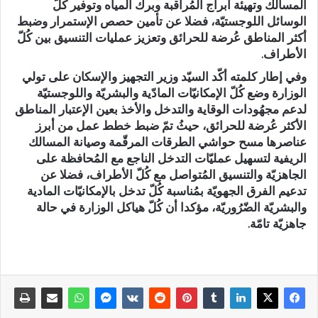
المسالك وتهيئة أبراج المُراقبة وبرك المياه وتوفير كُلّ
الوسائل اللوجستيّة، فضلا عن تأمين حصص الإستمرار وضبط
أكثر المناطق عُرضة للحرائق وتعزيز عمليات التنسيق بين كُلّ
الأطراف.
وفي إطار كلمته أكّد السيّد وزير التجهيز والإسكان على تولي
الوزارة وضع كُلّ الإمكانيّات المادّية والبشريّة واللوجستيّة
لدعم مجهُودات الوقاية والتدخل والأخذ بعين الإعتبار المناطق
الأكثر عُرضة للحرائق، حيثُ تمّ ضبط خطط عمل من أبرز
عناصرها مسح حواشي الطرقات المرقّمة وصيانة المسالك
الريفية لتسهيل عمليّات التدخل الناجع مع المُحافظة على
الجاهزيّة والتنسيق المُتواصل مع كُلّ الأطراف، فضلا عن
تدعيم الفرق الجهويّة بمُناسبة كُلّ تدخل بالإمكانيّات المادية
والبشريّة الضّرُوريّة، مؤكدا أن كُلّ هياكل الوزارة في حالة
جاهزيّة تامّة.