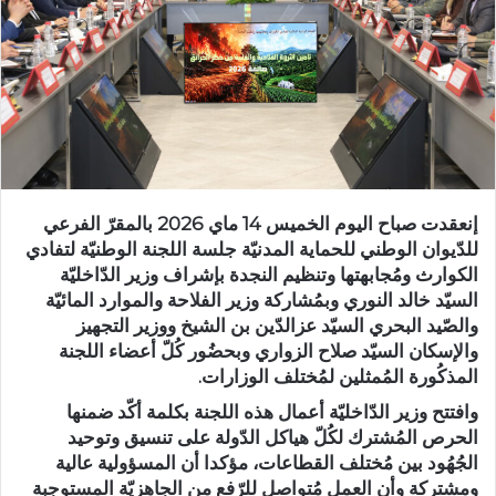
إنعقدت صباح اليوم الخميس 14 ماي 2026 بالمقرّ الفرعي
للدّيوان الوطني للحماية المدنيّة جلسة اللجنة الوطنيّة لتفادي
الكوارث ومُجابهتها وتنظيم النجدة بإشراف وزير الدّاخليّة
السيّد خالد النوري وبمُشاركة وزير الفلاحة والموارد المائيّة
والصّيد البحري السيّد عزالدّين بن الشيخ ووزير التجهيز
والإسكان السيّد صلاح الزواري وبحضُور كُلّ أعضاء اللجنة
المذكُورة المُمثلين لمُختلف الوزارات.
وافتتح وزير الدّاخليّة أعمال هذه اللجنة بكلمة أكّد ضمنها
الحرص المُشترك لكُلّ هياكل الدّولة على تنسيق وتوحيد
الجُهُود بين مُختلف القطاعات، مؤكدا أن المسؤولية عالية
ومشتركة وأن العمل مُتواصل للرّفع من الجاهزيّة المستوجبة