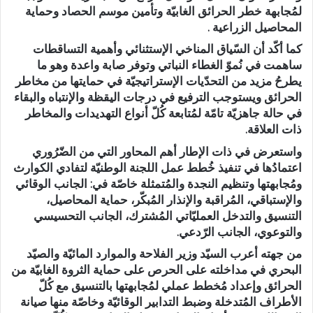
لمُجابهة خطر الحرائق الغابيّة وتأمين موسم الحصاد وحماية
المحاصيل الزراعية .
كما أكّد أن السّياق المناخي الإستثنائي وأهمية التساقطات
ساهمت في نُموّ الغطاء النباتي وتوفر صابة واعدة وهو ما
يطرحُ مزيد من التحدّيات الإستراتيجيّة في حمايتها من مخاطر
الحرائق ويستوجب الترفيع في درجات اليقظة والإنتباه والبقاء
في حالة جاهزيّة تامّة لمُتابعة كُلّ أنواع التهديدات والمخاطر
ذات العلاقة.
واستعرض في ذات الإطار أهم المحاور التي من الضّرُوري
اعتمادُها في تنفيذ خُطط عمل اللجنة الوطنيّة لتفادي الكوارث
ومُجابهتها وتنظيم النجدة والمُتمثلة خاصّة في: الجانب الوقائي
والإستباقي، المُراقبة والإنذار المُبكّر، حماية المحاصيل،
التنسيق والتدخل العمليّاتي المُشترك، الجانب التحسيسي
والتوعوي، الجانب الرّدعي.
من جهته أعرب السيّد وزير الفلاحة والموارد المائيّة والصيّد
البحري في مداخلته على الحرص على حماية الثروة الغابيّة من
الحرائق وإعداد مُخطط عملي لمُجابهتها بالتنسيق مع كُلّ
الأطراف المُتدخلة وضبط التدابير الوقائيّة وخاصّة منها صيانة