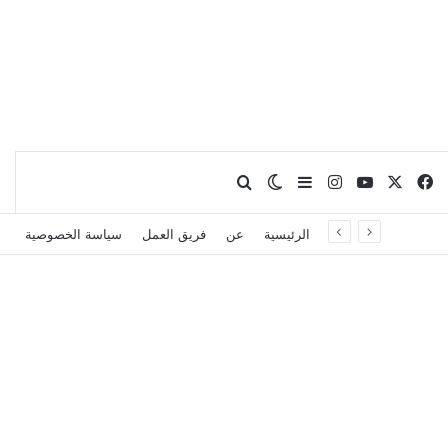
X
فيسبوك
يوتيوب
انستقرام
بحث عن
إضافة عمود جانبي
الوضع المظلم
الرئيسية
عن
فريق العمل
سياسة الخصوصية