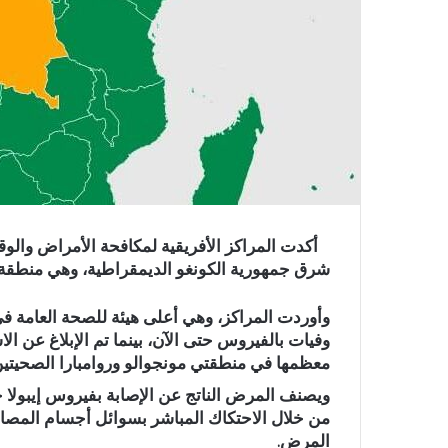
أكدت المراكز الأفريقية لمكافحة ​الأمراض والوقا
شرق جمهورية الكونغو الديمقراطية، وهي منطقة
وأوردت ​المراكز، ‌وهي أعلى هيئة للصحة العامة ف
معظمها في منطقتي ‌مونجوالو وروامبارا الصحيتين
ويصنف المرض ​الناتج عن الإصابة بفيروس إيبولا خط
من خلال الاحتكاك المباشر بسوائل أجسام المصابي
المرض.