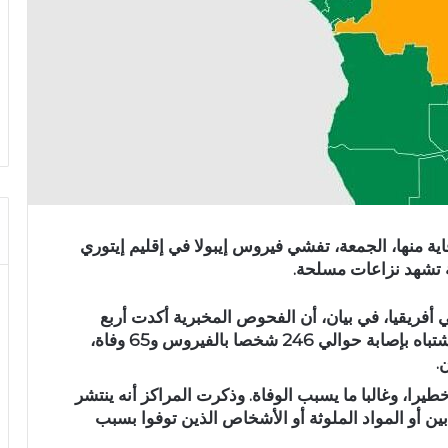
ية منها، الجمعة، تفشي فيروس إيبولا في إقليم إيتوري
 تشهد نزاعات مسلحة.
ي أفريقيا، في بيان، أن الفحوص المخبرية أكدت أربع
وفيات بالفيروس حتى الآن، بينما تم الإبلاغ عن الاشتباه بإصابة ‌حوالي 246 شخصا بالفيروس و65 وفاة،
.
يرا، وغالبا ما يسبب الوفاة. وذكرت المراكز أنه ينتشر
ن أو المواد الملوثة أو ​الأشخاص الذين توفوا بسبب