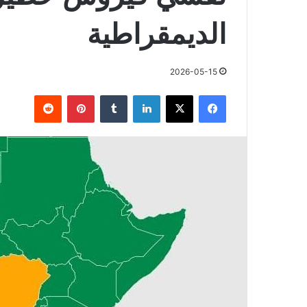
الديمقراطية
2026-05-15
فيسبوك
X
لينكدإن
بينتيريست