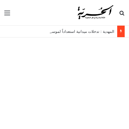
بحث عن
الق
المهدية : تدخلات ميدانية استعداداً لموسم الأمطار