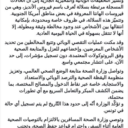
وتشير التحقيقات الوبائية والمخبرية الجارية إلى أن الحالات
المسجلة مرتبطة بسلالة تُعرف باسم فيروس الأنديز، وهي من
فيروسات الهانتا المعروفة في بعض مناطق أمريكا الجنوبية.
وتتميّز هذه السلالة، في ظروف خاصة ومحدودة، بإمكانية
انتقالها بين الأشخاص عند وجود مخالطة وثيقة ومطولة، إلا
أنها لا تنتقل بسهولة في الحياة اليومية العادية.
وقد مكنت عمليات التقصي الوبائي وتتبع المخالطين من تحديد
الأشخاص المعرضين، وإخضاعهم للعزل والمتابعة الصحية
وفق البروتوكولات المعتمدة، دون تسجيل مؤشرات، إلى حد
الآن، على انتشار مجتمعي واسع.
وتواصل وزارة الصحة متابعة الوضع الصحي العالمي، وتعزيز
منظومة اليقظة الصحية والترصد الوبائي والاستعداد
والاستجابة، خاصة عبر نقاط الدخول والمصالح المختصة، بما
يضمن الكشف المبكر والتعامل السريع مع أي تطورات
محتملة،
و تؤكّد الوزارة أنّه إلى حدود هذا التّاريخ لم يتم تسجيل أي حالة
في تونس.
وتوصي وزارة الصحة المسافرين بالالتزام بالتوصيات الصحية
العامة أثناء السفر، واحترام قواعد حفظ الصحة، وتجنب