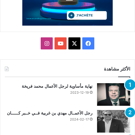
X
فيسبوك
يوتيوب
انستقرام
الأكثر مشاهدة
نهاية مأساوية لرجل الأعمال محمد فريخة
2023-12-19
رجل الأعمــال مهدي بن غربية فــي خــبر كــــــان
2024-02-17