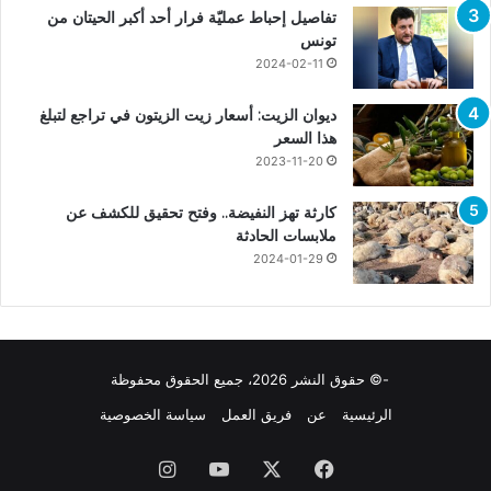
تفاصيل إحباط عمليّة فرار أحد أكبر الحيتان من
تونس
2024-02-11
ديوان الزيت: أسعار زيت الزيتون في تراجع لتبلغ
هذا السعر
2023-11-20
كارثة تهز النفيضة.. وفتح تحقيق للكشف عن
ملابسات الحادثة
2024-01-29
-© حقوق النشر 2026، جميع الحقوق محفوظة
الرئيسية
عن
فريق العمل
سياسة الخصوصية
فيسبوك
X
يوتيوب
انستقرام