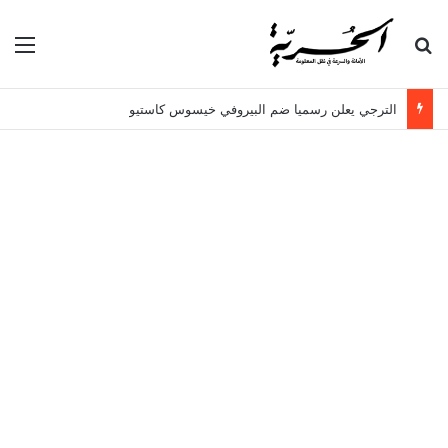
بحث عن
الق
الترجي يعلن رسميا ضم البيروفي خيسوس كاستيو