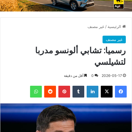
الرئيسية
/
غير مصنف
غير مصنف
رسميا: تشابي ألونسو مدربا
لتشيلسي
2026-05-17
0
أقل من دقيقة
فيسبوك
X
لينكدإن
بينتيريست
واتساب