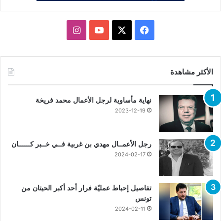
X
فيسبوك
يوتيوب
انستقرام
الأكثر مشاهدة
نهاية مأساوية لرجل الأعمال محمد فريخة
2023-12-19
رجل الأعمــال مهدي بن غربية فــي خــبر كــــــان
2024-02-17
تفاصيل إحباط عمليّة فرار أحد أكبر الحيتان من
تونس
2024-02-11