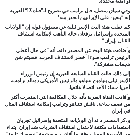
أو أمنية محددة.
وفي سياق متصل، قال ترامب في تصريح لـ”قناة 13″ العبرية
إنه “يتعين على الإيرانيين الحذر منه”.
كما نقلت هيئة البث الإسرائيلية عن مسؤول قوله إن “الولايات
المتحدة وإسرائيل ترفعان حالة التأهب لإمكانية استئناف
القتال بإيران”.
وأضافت هيئة البث عن المصدر ذاته، أنه “في حال أعطى
الرئيس ترامب ضوءا أخضر لاستئناف الحرب، فسيتم شن
هجمات مشتركة”.
إلى ذلك، قالت القناة السابعة العبرية إن رئيس الوزراء
الإسرائيلي بنيامين نتنياهو والرئيس الأمريكي دونالد ترامب،
أجريا مساء الأحد اتصالا هاتفيا.
وأفادت القناة العبرية بأنه خلال المكالمة التي استمرت أكثر
من نصف ساعة، ناقش نتنياهو وترامب إمكانية استئناف القتال
في إيران.
وذكر المصدر ذاته أن الولايات المتحدة وإسرائيل تجريان
استعدادات مكثفة لاحتمال استئناف الضربات ضد إيران ابتداء
من الأسبوع المقبل، وفق ما أفادت به صحيفة “نيويورك تايمز”