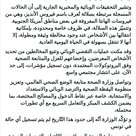
وتشير التحقيقات الوبائية والمخبرية الجارية إلى أن الحالات
المسجلة مرتبطة بسلالة تُعرف باسم فيروس الأنديز، وهي من
فيروسات الهانتا المعروفة في بعض مناطق أمريكا الجنوبية.
وتتميّز هذه السلالة، في ظروف خاصة ومحدودة، بإمكانية
انتقالها بين الأشخاص عند وجود مخالطة وثيقة ومطولة، إلا
أنها لا تنتقل بسهولة في الحياة اليومية العادية.
وقد مكنت عمليات التقصي الوبائي وتتبع المخالطين من تحديد
الأشخاص المعرضين، وإخضاعهم للعزل والمتابعة الصحية
وفق البروتوكولات المعتمدة، دون تسجيل مؤشرات، إلى حد
الآن، على انتشار مجتمعي واسع.
وتواصل وزارة الصحة متابعة الوضع الصحي العالمي، وتعزيز
منظومة اليقظة الصحية والترصد الوبائي والاستعداد
والاستجابة، خاصة عبر نقاط الدخول والمصالح المختصة، بما
يضمن الكشف المبكر والتعامل السريع مع أي تطورات
محتملة،
و تؤكّد الوزارة أنّه إلى حدود هذا التّاريخ لم يتم تسجيل أي حالة
في تونس.
وتوصي وزارة الصحة المسافرين بالالتزام بالتوصيات الصحية