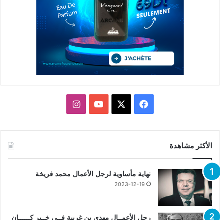
X
فيسبوك
يوتيوب
انستقرام
الأكثر مشاهدة
نهاية مأساوية لرجل الأعمال محمد فريخة
2023-12-19
رجل الأعمــال مهدي بن غربية فــي خــبر كــــــان