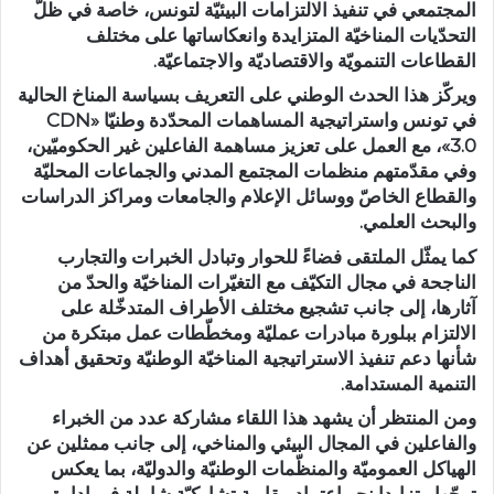
المجتمعي في تنفيذ الالتزامات البيئيّة لتونس، خاصة في ظلّ
التحدّيات المناخيّة المتزايدة وانعكاساتها على مختلف
القطاعات التنمويّة والاقتصاديّة والاجتماعيّة.
ويركّز هذا الحدث الوطني على التعريف بسياسة المناخ الحالية
في تونس واستراتيجية المساهمات المحدّدة وطنيّا «CDN
3.0»، مع العمل على تعزيز مساهمة الفاعلين غير الحكوميّين،
وفي مقدّمتهم منظمات المجتمع المدني والجماعات المحليّة
والقطاع الخاصّ ووسائل الإعلام والجامعات ومراكز الدراسات
والبحث العلمي.
كما يمثّل الملتقى فضاءً للحوار وتبادل الخبرات والتجارب
الناجحة في مجال التكيّف مع التغيّرات المناخيّة والحدّ من
آثارها، إلى جانب تشجيع مختلف الأطراف المتدخّلة على
الالتزام ببلورة مبادرات عمليّة ومخطّطات عمل مبتكرة من
شأنها دعم تنفيذ الاستراتيجية المناخيّة الوطنيّة وتحقيق أهداف
التنمية المستدامة.
ومن المنتظر أن يشهد هذا اللقاء مشاركة عدد من الخبراء
والفاعلين في المجال البيئي والمناخي، إلى جانب ممثلين عن
الهياكل العموميّة والمنظّمات الوطنيّة والدوليّة، بما يعكس