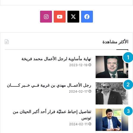
X
فيسبوك
يوتيوب
انستقرام
الأكثر مشاهدة
نهاية مأساوية لرجل الأعمال محمد فريخة
2023-12-19
رجل الأعمــال مهدي بن غربية فــي خــبر كــــــان
2024-02-17
تفاصيل إحباط عمليّة فرار أحد أكبر الحيتان من
تونس
2024-02-11