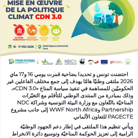
احتضنت تونس و تحديدا بضاحية قمرت يومي 16 و17 ماي
2026 ملتقى وطنيّا هامّا يهدف إلى جمع مختلف الفاعلين غير
الحكوميّين للمساهمة في تنفيذ سياسة المناخ «CDN 3.0»،
وذلك بمبادرة من المنتدى الوطني للتأقلم مع التغيّرات
المناخيّة بالتّعاون مع وزارة البيئة التونسية وشراكة NDC
Partnership وWWF North Africa إلى جانب مشروع
PAGECTE للتعاون الألماني.
ويأتي تنظيم هذا الملتقى في إطار دعم الجهود الوطنيّة
الرامية إلى تعزيز الحوكمة المناخيّة وتوسيع دائرة الانخراط