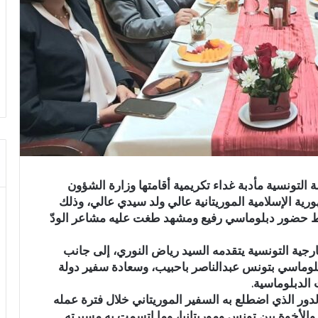
Sheraton Tunis Hote بالعاصمة التونسية مأدبة غداء تكريمية أقامتها وزارة الشؤون
ة الإسلامية الموريتانية عالي ولد سيدي عالي، وذلك
سط حضور دبلوماسي رفيع ومشهد طغت عليه مشاعر الودّ
جية التونسية يتقدمه السيد رياض النوري، إلى جانب
بلوماسي بتونس عبدالناصر باحبيب، وسعادة سفير دولة
الدبلوماسية.
لدور الذي اضطلع به السفير الموريتاني خلال فترة عمله
والأخوة بين تونس وموريتانيا، وما اتسمت به مسيرته