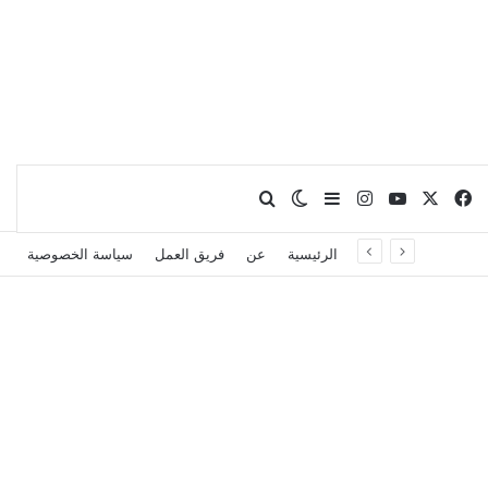
X
فيسبوك
يوتيوب
انستقرام
بحث عن
إضافة عمود جانبي
الوضع المظلم
الرئيسية
عن
فريق العمل
سياسة الخصوصية