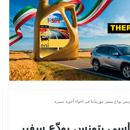
س يودّع سفير موريتانيا في أجواء أخوية مميزة
اسي بتونس يودّع سفير