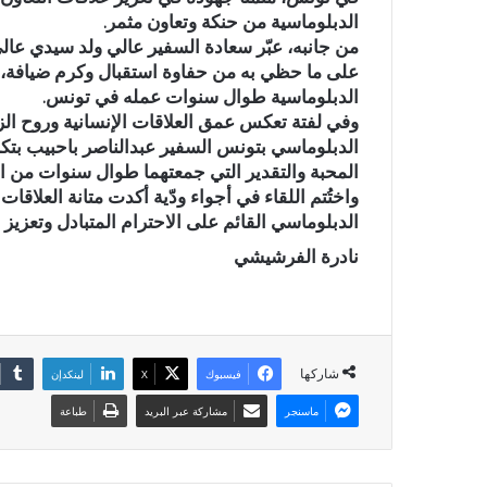
الدبلوماسية من حنكة وتعاون مثمر.
من جانبه، عبّر سعادة السفير عالي ولد سيدي عالي 
على ما حظي به من حفاوة استقبال وكرم ضيافة، مش
الدبلوماسية طوال سنوات عمله في تونس.
وفي لفتة تعكس عمق العلاقات الإنسانية وروح الز
الدبلوماسي بتونس السفير عبدالناصر باحبيب بتكري
المحبة والتقدير التي جمعتهما طوال سنوات من الت
واختُتم اللقاء في أجواء ودّية أكدت متانة العلاقات
الدبلوماسي القائم على الاحترام المتبادل وتعزيز
نادرة الفرشيشي
شاركها
فيسبوك
X
لينكدإن
ماسنجر
مشاركة عبر البريد
طباعة