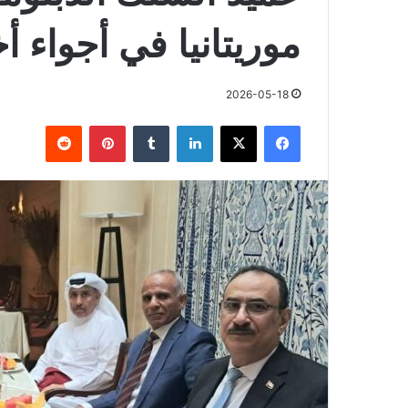
موريتانيا في أجواء أ
2026-05-18
فيسبوك
X
لينكدإن
بينتيريست