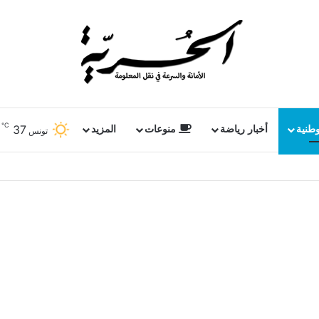
℃
37
وطنية
أخبار رياضة
منوعات
المزيد
تونس