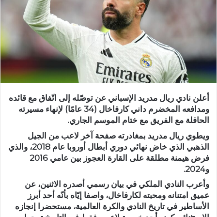
أعلن نادي ريال مدريد الإسباني عن توصّله إلى اتّفاق مع قائده
ومدافعه المخضرم داني كارفاخال (34 عامًا) لإنهاء مسيرته
الحافلة مع الفريق مع ختام الموسم الجاري.
ويطوي ريال مدريد بمغادرته صفحة آخر لاعب من الجيل
الذهبي الذي خاض نهائي دوري أبطال أوروبا عام 2018، والذي
فرض هيمنة مطلقة على القارة العجوز بين عامي 2016
و2024.
وأعرب النادي الملكي في بيان رسمي أصدره الاثنين، عن
عميق امتنانه ومحبته لكارفاخال، واصفا إيّاه بأنّه أحد أبرز
الأساطير في تاريخ النادي والكرة العالمية، مستحضرا إنجازه