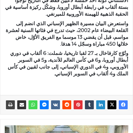
الاستثنائي كونه أحد خمسة لاعبين فقط في التاريخ توجوا
بستة ألقاب في رابطة أبطال أوروبا، وشكّل ركيزة أساسية في
الحقبة الذهبية للهيمنة الأوروبية للميرنغي.
واستعرض البيان مسيرة الظهير الإسباني الذي انضم إلى
القلعة البيضاء عام 2002، حيث تدرج في فئاتها السنية لعشرة
مواسم، قبل أن يقضي 13 موسما مع الفريق الأوّل، خاض
خلالها 450 مباراة وسجّل 14 هدفا.
وتُوّج كارفاخال بـ 27 لقبا تاريخيا، شملت: 6 ألقاب في دوري
أبطال أوروبا، و6 في كأس العالم للأندية، و5 في السوبر
الأوروبي، و4 في الدوري الإسباني، إلى جانب لقبين في كأس
الملك و4 ألقاب في السوبر الإسباني.