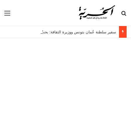
بحث عن
الق
سفير سلطنة عُمان بتونس ووزيرة الثقافة: بحثٌ لتعزيز جسور التعاون بين البلدين