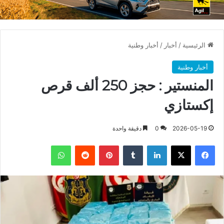
الرئيسية
/
أخبار
/
أخبار وطنية
أخبار وطنية
المنستير : حجز 250 ألف قرص
إكستازي
2026-05-19
0
دقيقة واحدة
فيسبوك
X
لينكدإن
بينتيريست
واتساب