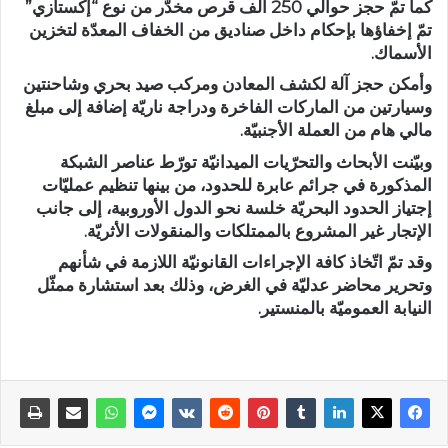
كما تمّ حجز حوالي 250 ألف قرص مخدّر من نوع “إكستازي”
تمّ إخفاؤها بإحكام داخل صناديق من الخفاف المعدّة لتخزين
الأسماك.
وأمكن حجز آلة لكشف المعادن ومركب صيد بحري وشاحنتين
وسيارتين من الماركات الفاخرة ودراجة ناريّة إضافة إلى مبلغ
مالي هام من العملة الأجنبيّة.
وبيّنت الأبحاث والتحرّيات الميدانيّة تورّط عناصر الشبكة
المذكورة في جرائم عابرة للحدود، من بينها تنظيم عمليّات
إجتياز الحدود البحريّة خلسة نحو الدول الأوروبية، إلى جانب
الإتجار غير المشروع بالممتلكات والمنقولات الأثريّة.
وقد تمّ اتّخاذ كافة الإجراءات القانونيّة اللازمة في شأنهم
وتحرير محاضر عدليّة في الغرض، وذلك بعد استشارة ممثّل
النيابة العموميّة بالمنستير.