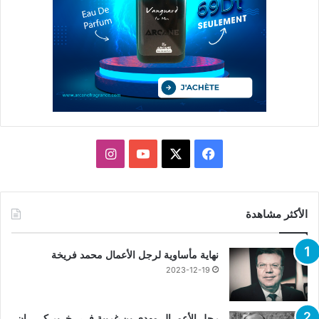
X
فيسبوك
يوتيوب
انستقرام
الأكثر مشاهدة
نهاية مأساوية لرجل الأعمال محمد فريخة
2023-12-19
رجل الأعمــال مهدي بن غربية فــي خــبر كــــــان