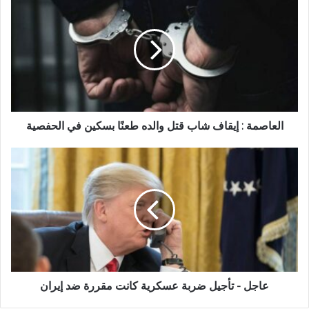
العاصمة : إيقاف شاب قتل والده طعنًا بسكين في الحفصية
عاجل - تأجيل ضربة عسكرية كانت مقررة ضد إيران