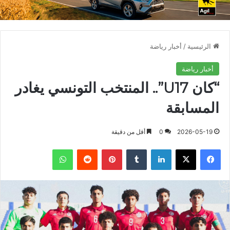
الرئيسية
/
أخبار رياضة
أخبار رياضة
“كان U17”.. المنتخب التونسي يغادر
المسابقة
2026-05-19
0
أقل من دقيقة
فيسبوك
X
لينكدإن
بينتيريست
واتساب