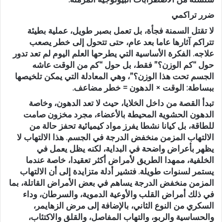
ضرر تراكمي
لا تقتل السمنة فجأة، بل تعمل بصبر طويل، عملية بطيئة
تتراكم آثارها عاما بعد عام، حتى تتحول إلى خطر يصعب
علاجه. الفكرة الأساسية التي يطرحها العلم اليوم لم تعد تدور
حول “كم الوزن؟” فقط، بل حول “كم من الوقت عاشه
الجسم تحت هذا الوزن؟”، وهي المعادلة التي يمكن تلخيصها
ببساطة: الوقت × الدهون = خطر مضاعف.
تبدأ القصة من داخل الخلايا، حيث لا تعد الدهون، وخاصة
الدهون الحشوية المحيطة بالأعضاء، مجرد مخزون صامت
للطاقة، بل كيانا نشطا يفرز مواد كيميائية تحفز حالة من
الالتهاب المزمن منخفض الدرجة في الجسم. هذا الالتهاب لا
يظهر بأعراض واضحة في البداية، لكنه يظل يعمل في
الخلفية، ممهدا الطريق لأمراض أكثر تعقيدا، خاصة عندما
يستمر لسنوات طويلة. فتشير أدلة متزايدة إلى أن الالتهاب
المزمن منخفض الدرجة يساهم في بعض الأمراض القاتلة، بما
في ذلك أمراض القلب والأوعية الدموية، والسرطان، وداء
السكري من النوع الثاني، بالإضافة إلى مرض الزهايمر،
والحساسية والربو، والتهاب المفاصل، والقلق والاكتئاب،