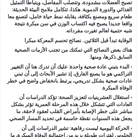
تصبح العضلات مشدودة، وتتصلب المفاصل، ويتباطأ التمثيل
الغذائي والدورة الدموية. هكذا، تتكامل ملامح البيئة الحديثة:
طعام سريع ومصنع بكثافة، يقابله نمط حياة خامل، لتصنع معا
واقعا جديدا يصبح فيه اكتساب الوزن في سن مبكرة نتيجة
شبه حتمية لعالم تغيرت مفرداته.
الوقاية تبدأ قبل الثلاثين.. نصائح تحسم المعركة مبكرا
هناك بعض النصائح التي تمكنك من تجنب الأزمات الصحية
السابق ذكرها، ومنها:
• البدء بتبني عادة صحية واحدة: عليك أن تدرك هنا أن التغيير
التراكمي هو ما يصنع الفارق، إذ تشير الأبحاث إلى أن تبني
عادات صحية بشكل تدريجي، يرتبط بانخفاض واضح في خطر
الوفاة المبكرة.
• استغلال العشرينيات لتعزيز الصحة: تؤكد الدراسات أن
العادات التي تتشكل خلال هذه المرحلة العمرية تؤثر بشكل
مباشر على خطر الإصابة بأمراض القلب لعقود لاحقة، ما
يجعل هذه السنوات نقطة حاسمة في تحديد المسار الصحي.
• الحركة اليومية ليست رفاهية: تشير الدراسات إلى أن
الجلوس لفترات طويلة يزيد من احتمالية الوفاة المبكرة، ما