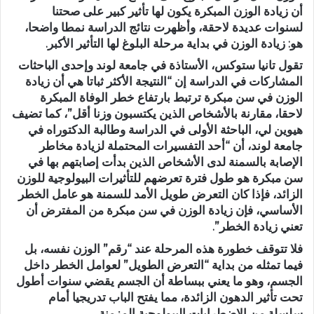
أن زيادة الوزن المبكرة يكون لها تأثير كبير على صحتنا
لسنوات عديدة لاحقة، وأظهرت نتائج الدراسة نمطا واضحا،
هو: زيادة الوزن في بداية مرحلة البلوغ لها التأثير الأكبر.
تقول تانيا ستوكس، الأستاذة في جامعة لوند وإحدى الباحثات
المشاركات في الدراسة إن “النتيجة الأكثر ثباتا هي أن زيادة
الوزن في سن مبكرة ترتبط بارتفاع خطر الوفاة المبكرة
لاحقا، مقارنة بالأشخاص الذين يكتسبون وزنا أقل”، كما تضيف
هيوين لي، الباحثة الأولى في الدراسة وطالبة الدكتوراه في
جامعة لوند، أن “أحد التفسيرات المحتملة لزيادة مخاطر
الإصابة بالسمنة لدى الأشخاص الذين بدأت إصابتهم بها في
سن مبكرة هو طول فترة تعرضهم للتأثيرات البيولوجية للوزن
الزائد، فإذا كان التعرض طويل الأمد للسمنة هو عامل الخطر
الأساسي، فإن زيادة الوزن في سن مبكرة من المفترض أن
تعني زيادة الخطر”.
فلا تتوقف خطورة هذه المرحلة عند “رقم” الوزن نفسه، بل
فيما تمثله من بداية “التعرض الطويل” لعوامل الخطر داخل
الجسم، وهو ما يعني ببساطة أن الجسم يقضي سنوات أطول
تحت تأثير الدهون الزائدة، مما يفتح الباب تدريجيا أمام
سلسلة من الاضطرابات البيولوجية المزمنة.