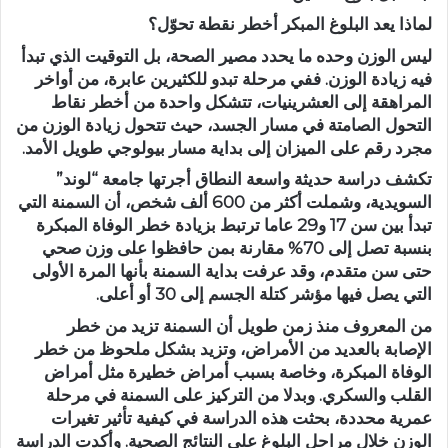
لماذا يعد البلوغ المبكر أخطر نقطة تحوّل؟
ليس الوزن وحده ما يحدد مصير الصحة، بل التوقيت الذي تبدأ
فيه زيادة الوزن. ففي مرحلة تبدو للكثيرين عابرة، من أواخر
المراهقة إلى العشرينيات، تتشكل واحدة من أخطر نقاط
التحول الصامتة في مسار الجسد، حيث تتحول زيادة الوزن من
مجرد رقم على الميزان إلى بداية مسار بيولوجي طويل الأمد.
تكشف دراسة حديثة واسعة النطاق أجرتها جامعة “لوند”
السويدية، وشملت أكثر من 600 ألف شخص، أن السمنة التي
تبدأ بين سن 17 و29 عاما ترتبط بزيادة خطر الوفاة المبكرة
بنسبة تصل إلى 70% مقارنة بمن حافظوا على وزن صحي
حتى سن متقدم، وقد عرفت بداية السمنة بأنها المرة الأولى
التي يصل فيها مؤشر كتلة الجسم إلى 30 أو أعلى.
من المعروف منذ زمن طويل أن السمنة تزيد من خطر
الإصابة بالعديد من الأمراض، وتزيد بشكل ملحوظ من خطر
الوفاة المبكرة، وخاصة بسبب أمراض خطيرة مثل أمراض
القلب والسكري. وبدلا من التركيز على السمنة في مرحلة
عمرية محددة، بحثت هذه الدراسة في كيفية تأثير تغيرات
الوزن خلال مراحل البلوغ على النتائج الصحية. وأكدت الدراسة