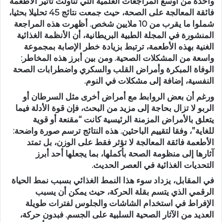
واحدة من أوسع المراجعات العلمية التي تناولت تأثير الأطعمة
فائقة المعالجة على الصحة، حيث جمعت نتائج 45 تحليلا بحثيا،
شملوا ما يقرب من 10 ملايين شخص. أظهرت هذه المراجعة
المنشورة في المجلة الطبية البريطانية، أن الأنظمة الغذائية
الغنية بهذه الأطعمة، ترتبط بزيادة خطر الإصابة بمجموعة
واسعة من المشكلات الصحية. ومن بين أبرز هذه المخاطر:
الوفاة المبكرة وأمراض القلب والسكري واضطرابات الصحة
النفسية، إضافة إلى مشكلات في النوم.
ورغم أن بعض الروابط مع أمراض أخرى مثل السرطان أو
الربو لا تزال بحاجة إلى مزيد من البحث، فإن قوة الأدلة فيما
يتعلق بالأمراض المزمنة الرئيسية كانت “مقنعة أو قوية
للغاية”، وفقا لتقييم الباحثين. هذه النتائج ترسم صورة واضحة:
الأطعمة فائقة المعالجة لا تؤثر فقط على الوزن، بل تمتد
آثارها إلى منظومة الصحة بأكملها، بما يجعلها أحد أبرز
التحديات الغذائية في العصر الحديث.
في المقابل، يزداد سوء هذا النمط الغذائي بسبب نمط الحياة
الرقمي الذي يتسم بقلة الحركة، حيث يمكن أن يسبب
الإفراط في استخدام الشاشات والجلوس لفترات طويلة
العديد من الآثار الصحية السلبية على الجسم. فبدون حركة،