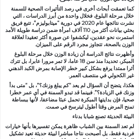
كما تعمقت أبحاث أخرى في رصد التأثيرات الصحية للسمنة
خلال مرحلة البلوغ، فخلال واحدة من أبرز الدراسات ، التي
نشرت نتائجها عام 2020 في دورية “ميتابوليزم”، تتبع فريق
بحثي بيانات أكثر من 110 آلاف امرأة ضمن دراسة طويلة الأمد
استمرت نحو عقدين، ليكشفوا عن صورة أكثر تعقيدا لعلاقة
الوزن بالصحة، تتجاوز مجرد الرقم على الميزان.
وأظهرت نتائج الدراسة أن زيادة الوزن خلال مرحلة البلوغ
المبكر، تحديدا منذ سن 18 عاما، لا تمر مرورا عابرا، بل تترك
أثرا ممتدا يرفع بشكل كبير خطر الإصابة بمرض الكبد الدهني
غير الكحولي في منتصف العمر.
هكذا، يتضح أن السؤال لم يعد “كم يبلغ وزنك؟”، بل “متى بدأ
وزنك في الزيادة؟”. فبينما قد تبدو السمنة في أي عمر خطرا
صحيا، فإن بدايتها المبكرة تحمل عبئا مضاعفا، لأنها ببساطة
تمنح المرض وقتا أطول ليترسخ في صمت.
البيئة الحديثة تصنع شبابا بدناء
لم تعد السمنة بين الشباب ظاهرة يمكن تفسيرها بأنها خيارات
فردية فقط، بل أصبحت نتاجا مباشرا لبيئة حديثة تعيد تشكيل