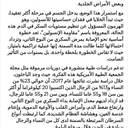
وبعض الأمراض الجلدية.
مع استمرار هذا الوضع، يدخل الجسم في مرحلة أكثر تعقيدا،
حيث تبدأ الخلايا في فقدان حساسيتها للأنسولين، وهو
الهرمون المسؤول عن تنظيم مستويات السكر في الدم. هذه
الحالة، المعروفة باسم “مقاومة الإنسولين”، تعد خطوة
أساسية نحو الإصابة بمرض السكري من النوع الثاني، وتزداد
احتمالاتها كلما طالت مدة السمنة. إنها عملية تراكمية بامتياز،
حيث لا تقاس الخطورة بلحظة واحدة، بل بسنوات من التأثير
الصامت.
تدعم دراسات طبية منشورة في دوريات مرموقة مثل مجلة
الجمعية الطبية الأمريكية هذه الفكرة، حيث وجد الباحثون،
خلال دراسة نشرت نتائجها عام 2017، أن حوالي 23% من
النساء و13% من الرجال الذين اكتسبوا 20 كيلوغراما أو أكثر
بين سن 18 و55 عاما للنساء، وبين سن 21 و55 عاما للرجال،
قد ازداد لديهم معدل الإصابة بداء السكري من النوع الثاني،
وارتفاع ضغط الدم، وأمراض القلب والأوعية الدموية، وإعتام
عدسة العين، وهشاشة العظام الشديدة، كما ارتبطت أنواع
السرطان المرتبطة بالسمنة لدى كل من النساء والرجال
بزيادة في الوزن خلال مرحلة البلوغ.