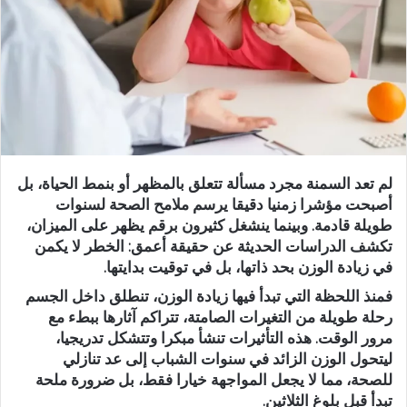
لم تعد السمنة مجرد مسألة تتعلق بالمظهر أو بنمط الحياة، بل
أصبحت مؤشرا زمنيا دقيقا يرسم ملامح الصحة لسنوات
طويلة قادمة. وبينما ينشغل كثيرون برقم يظهر على الميزان،
تكشف الدراسات الحديثة عن حقيقة أعمق: الخطر لا يكمن
في زيادة الوزن بحد ذاتها، بل في توقيت بدايتها.
فمنذ اللحظة التي تبدأ فيها زيادة الوزن، تنطلق داخل الجسم
رحلة طويلة من التغيرات الصامتة، تتراكم آثارها ببطء مع
مرور الوقت. هذه التأثيرات تنشأ مبكرا وتتشكل تدريجيا،
ليتحول الوزن الزائد في سنوات الشباب إلى عد تنازلي
للصحة، مما لا يجعل المواجهة خيارا فقط، بل ضرورة ملحة
تبدأ قبل بلوغ الثلاثين.