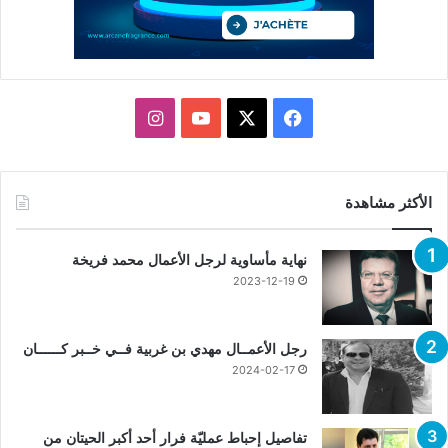
X
فيسبوك
يوتيوب
انستقرام
الأكثر مشاهدة
نهاية مأساوية لرجل الأعمال محمد فريخة
2023-12-19
رجل الأعمــال مهدي بن غربية فــي خــبر كــــــان
2024-02-17
تفاصيل إحباط عمليّة فرار أحد أكبر الحيتان من