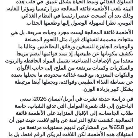
السلوك الغذائي ونمط الحياة بشكل عميق. في قلب هذه
البيئة تلعب الأطعمة فائقة المعالجة دورا رئيسيا ومؤثرا للغاية،
وذلك بعد أن أصبحت عنصرا رئيسيا في النظام الغذائي
اليومي، نظرا لسهولة الوصول إليها وطعمها الجذاب.
الأطعمة فائقة المعالجة ليست مجرد وجبات سريعة، بل هي
منتجات مصممة لتستهلك فورا، مثل اللحوم المصنعة
والوجبات الجاهزة للتسخين ورقائق البطاطس. وغالبا ما
تكشف مكوناتها عن طبيعتها، إذ تمتد قوائمها لتضم مزيجا
معقدا من الإضافات الصناعية، تشمل المواد الحافظة والزيوت
والسكريات وكميات مرتفعة من الملح، إلى جانب الألوان
والنكهات المعززة، مع قيمة غذائية محدودة، ما يجعلها بعيدة
عن بساطة الغذاء الطبيعي وفوائده، ويجعلها أيضا مرتبطة
بشكل كبير بزيادة الوزن.
في دراسة حديثة نشرت في أبريل/نيسان 2026، سعى
الباحثون إلى فك شفرة العوامل التي تدفع الشباب، خاصة
طلاب الجامعات، إلى الإقبال المتزايد على الأطعمة فائقة
المعالجة. كشفت نتائج الدراسة عن واقع لافت، حيث تبين أن
نحو 65.8% من المشاركين لديهم مستويات مرتفعة من
استهلاك هذه الأطعمة. لكن اللافت لم يكن الرقم فقط، بل ما