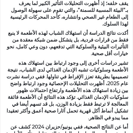
يقف خلفه؛ إذ أظهرت التحليلات التأثير الكبير لما يعرف
بـ”البيئة المسببة للسمنة”، والتي تقوم على سهولة الوصول
إلى الطعام غير الصحي وانتشاره، كأحد المحركات الرئيسية
لهذا السلوك.
أكدت نتائج الدراسة أن استهلاك الشباب لهذه الأطعمة لا ينبع
فقط من قرارات فردية، بل يتشكل ضمن شبكة معقدة من
التأثيرات البيئية والسلوكية التي تدفعهم، دون وعي كامل، نحو
خيارات أقل صحية.
تشير دراسات أخرى إلى وجود ارتباط بين استهلاك هذه
الأطعمة وسلوكيات تشبه الإدمان الغذائي لدى الشباب، نتيجة
تصميمها بطريقة تعزز الإفراط في تناولها. ففي دراسة نشرت
عام 2025، أظهرت التحليلات الإحصائية وجود ارتباط واضح
بين زيادة استهلاك هذه الأطعمة وارتفاع احتمالات ظهور
سلوكيات الإدمان الغذائي. تؤكد هذه النتائج أن الأطعمة فائقة
المعالجة لا ترتبط فقط بزيادة الوزن، بل قد تسهم أيضا في
تشكيل أنماط أكل قهرية تحمل آثارا صحية أعمق وأكثر تعقيدا
مما يبدو في الظاهر.
أما عن النتائج الصحية، ففي يونيو/حزيران 2024 كشف عن